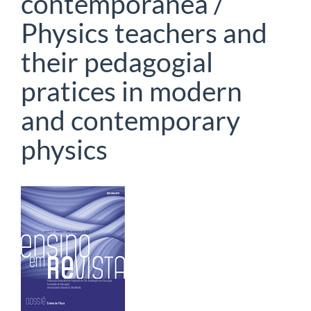
contemporânea /
Physics teachers and
their pedagogial
pratices in modern
and contemporary
physics
Barra
lateral
de
artigos