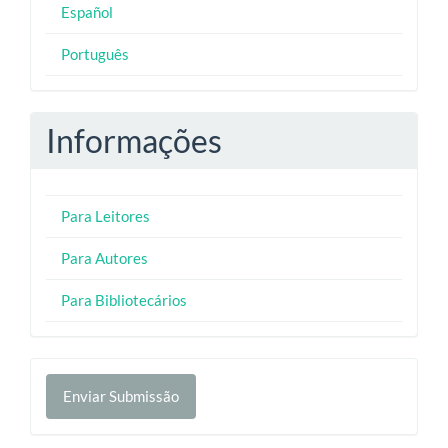
Español
Português
Informações
Para Leitores
Para Autores
Para Bibliotecários
Enviar
Enviar Submissão
Submissão