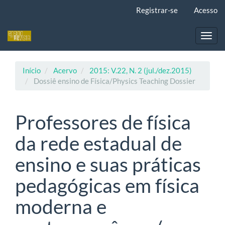
Navegação
Registrar-se
Acesso
Principal
Conteúdo
principal
Toggl
Barra
navig
Lateral
Início
Acervo
2015: V.22, N. 2 (jul./dez.2015)
Dossiê ensino de Física/Physics Teaching Dossier
Professores de física
da rede estadual de
ensino e suas práticas
pedagógicas em física
moderna e