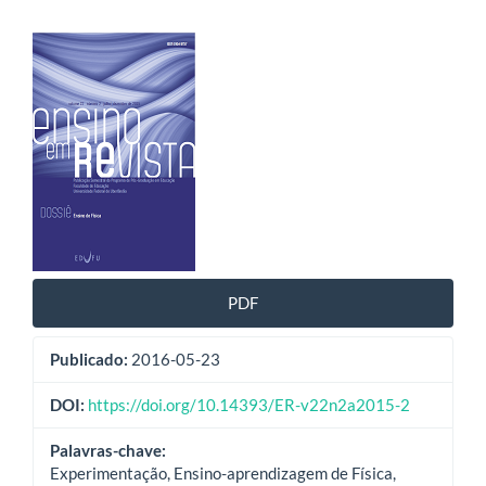
Barra
lateral
de
artigos
PDF
Publicado:
2016-05-23
DOI:
https://doi.org/10.14393/ER-v22n2a2015-2
Palavras-chave:
Experimentação, Ensino-aprendizagem de Física,