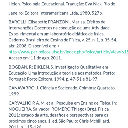
Helen. Psicologia Educacional. Tradução: Eva Nick. Rio de
Janeiro: Editora Interamericana Ltda, 1980. 527p.
BAROLLI, Elisabeth; FRANZONI, Marisa. Efeitos de
Intervenções Docentes na condução de uma Atividade
Expe- rimental em um laboratório didático de física.
Caderno Brasileiro de Ensino de Física, v. 25, n. 1, p. 35-54,
abr. 2008. Disponível em: <
http://www.periodicos.ufsc.br/index.php/fisica/article/view/61
Acesso em: 11 de ago. 2011.
BOGDAN, R; BIKLEN, S. Investigação Qualitativa em
Educação. Uma introdução à teoria e aos métodos. Porto:
Portugal: Porto Editora, 1994, p. 47-51 e 81-97.
CANAVARRO, J. Ciência e Sociedade. Coimbra: Quarteto,
1999.
CARVALHO P, A. M. et al. Pesquisa em Ensino de Física. In:
NOGUEIRA, Salvador; ROMERO Thiago (Org.). Física
2011: estado da arte, desafios e perspectivas para os
próximos cinco anos. 1. ed. São Paulo: Chris Mchilliard,
2011. p. 115-126.