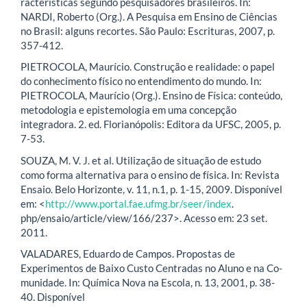
racterísticas segundo pesquisadores brasileiros. In:
NARDI, Roberto (Org.). A Pesquisa em Ensino de Ciências
no Brasil: alguns recortes. São Paulo: Escrituras, 2007, p.
357-412.
PIETROCOLA, Maurício. Construção e realidade: o papel
do conhecimento físico no entendimento do mundo. In:
PIETROCOLA, Maurício (Org.). Ensino de Física: conteúdo,
metodologia e epistemologia em uma concepção
integradora. 2. ed. Florianópolis: Editora da UFSC, 2005, p.
7-53.
SOUZA, M. V. J. et al. Utilização de situação de estudo
como forma alternativa para o ensino de física. In: Revista
Ensaio. Belo Horizonte, v. 11, n.1, p. 1-15, 2009. Disponível
em: <
http://www.portal.fae.ufmg.br/seer/index
.
php/ensaio/article/view/166/237>. Acesso em: 23 set.
2011.
VALADARES, Eduardo de Campos. Propostas de
Experimentos de Baixo Custo Centradas no Aluno e na Co-
munidade. In: Química Nova na Escola, n. 13, 2001, p. 38-
40. Disponível