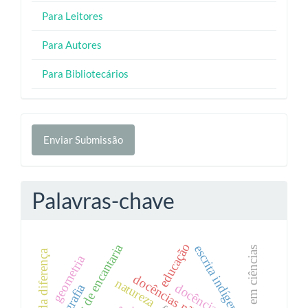
Para Leitores
Para Autores
Para Bibliotecários
Enviar
Enviar Submissão
Submissão
Palavras-chave
educação
educações de encantaria
escrita indígena
educação em ciências
geometria
natureza
docência