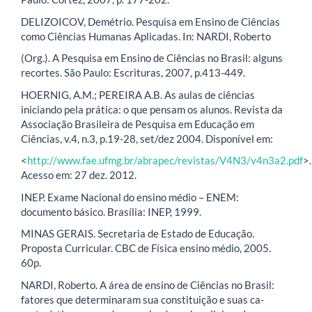
DELIZOICOV, Demétrio. Pesquisa em Ensino de Ciências
como Ciências Humanas Aplicadas. In: NARDI, Roberto
(Org.). A Pesquisa em Ensino de Ciências no Brasil: alguns
recortes. São Paulo: Escrituras, 2007, p.413-449.
HOERNIG, A.M.; PEREIRA A.B. As aulas de ciências
iniciando pela prática: o que pensam os alunos. Revista da
Associação Brasileira de Pesquisa em Educação em
Ciências, v.4, n.3, p.19-28, set/dez 2004. Disponível em:
<
http://www.fae.ufmg.br/abrapec/revistas/V4N3/v4n3a2.pdf
>.
Acesso em: 27 dez. 2012.
INEP. Exame Nacional do ensino médio – ENEM:
documento básico. Brasília: INEP, 1999.
MINAS GERAIS. Secretaria de Estado de Educação.
Proposta Curricular. CBC de Física ensino médio, 2005.
60p.
NARDI, Roberto. A área de ensino de Ciências no Brasil:
fatores que determinaram sua constituição e suas ca-