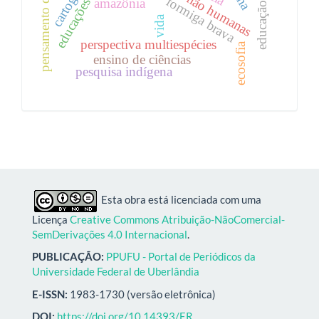
pensamento da diferença
docências não humanas
cartografia
formiga brava
amazônia
vida
perspectiva multiespécies
ecosofia
ensino de ciências
pesquisa indígena
Esta obra está licenciada com uma
Licença
Creative Commons Atribuição-NãoComercial-
SemDerivações 4.0 Internacional
.
PUBLICAÇÃO:
PPUFU - Portal de Periódicos da
Universidade Federal de Uberlândia
E-ISSN:
1983-1730 (versão eletrônica)
DOI:
https://doi.org/10.14393/ER