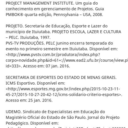
PROJECT MANAGEMENT INSTITUTE. Um guia do
conhecimento em gerenciamento de Projetos. Guia
PMBOK® quarta edição, Pennsylvania – USA, 2008.
PROJETO. Secretaria de Educação, Esporte e Lazer do
município de Ituiutaba. PROJETO ESCOLA, LAZER E CULTURA
– PELC. Ituiutaba, 1997.
PVS-TV PRODUÇÕES. PELC Junino encerra temporada do
evento no primeiro semestre em Ituiutaba. Disponível em:
<http://www.pvstv.com.br/produtora/index.php?
corpo=novidade.php&id=61+://www.ead2.ufu.br/course/view.
id=333>. Acesso em: 07 jan. 2016.
SECRETARIA DE ESPORTES DO ESTADO DE MINAS GERAIS.
ICMS Esportivo. Disponível em:
<http://www.esportes.mg.gov.br/index.php/2015-10-23-11-
45-27/2015-10-27-20-42-12/icms-solidario-criterio-esportes>.
Acesso em: 25 jan. 2016.
UDEMO. Sindicato de Especialistas em Educação do
Magistério Oficial do Estado de São Paulo. Jornal do Projeto
Pedagógico. Disponível em: