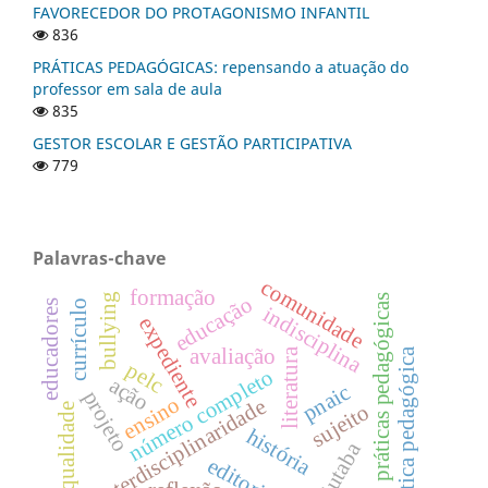
FAVORECEDOR DO PROTAGONISMO INFANTIL
836
PRÁTICAS PEDAGÓGICAS: repensando a atuação do
professor em sala de aula
835
GESTOR ESCOLAR E GESTÃO PARTICIPATIVA
779
Palavras-chave
comunidade
formação
bullying
práticas pedagógicas
educação
currículo
educadores
indisciplina
expediente
avaliação
prática pedagógica
literatura
pelc
número completo
ação
pnaic
projeto
ensino
interdisciplinaridade
sujeito
qualidade
história
ituiutaba
editorial