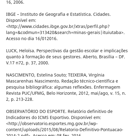
16, 2006.
IBGE – Instituto de Geografia e Estatística. Cidades.
Disponível em:
<http://www.cidades.ibge.gov.br/xtras/perfil.php?
lang=&codmun=313420&search=minas-gerais|ituiutaba>.
Acesso no dia 16/012016.
LUCK, Heloísa. Perspectivas da gestão escolar e implicações
quanto à formação de seus gestores. Aberto, Brasília – DF.
V.17 n72, p. 37, 2000.
NASCIMENTO, Estelina Souto; TEIXEIRA, Virgínia
Mascarenhas Nascimento. Redação técnico-científica e
pesquisa bibliográfica: algumas reflexões. Enfermagem
Revista PUC/UFMG, Belo Horizonte, 2012, mai/ago, v. 15, n.
2, p. 213-228.
OBSERVATÓRIO DO ESPORTE. Relatório definitivo de
Indicadores do ICMS Esportivo. Disponível em:
<http://observatorio.esportes.mg.gov.br/wp-
content/uploads/2015/08/Relatorio-Definitivo-Pontuacao-
2014-2.pdf>. Acesso em: 08 fev. 2016.