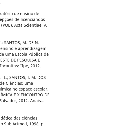
.
ratório de ensino de
epções de licenciandos
(POE). Acta Scientiae, v.
 C.; SANTOS, M. DE N.
e ensino e aprendizagem
 de uma Escola Pública de
DESTE DE PESQUISA E
ocantins: Ifpe, 2012.
. L.; SANTOS, I. M. DOS
 de Ciências: uma
ímica no espaço escolar.
UÍMICA E X ENCONTRO DE
vador, 2012. Anais...
dática das ciências
do Sul: Artmed, 1998, p.