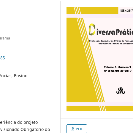
turama
985
ências, Ensino-
eriência do projeto
PDF
rvisionado Obrigatório do