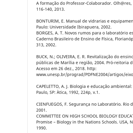
A formação do Professor-Colaborador. Olh@res, G
116-140, 2013.
BONTURIM, E. Manual de vidrarias e equipament
Paulo: Universidade Ibirapuera, 2002.
BORGES, A. T. Novos rumos para o laboratório es
Caderno Brasileiro de Ensino de Física, Florianópol
313, 2002.
BUCK, N.; OLIVEIRA, E. R. Revitalização do ensin
públicas de Marília e região, 2004. Pró-reitori
Acesso em 26 dez., 2018. http:
www.unesp.br/prograd/PDFNE2004/artigos/eixo3/
CAPELETTO, A. J. Biologia e educação ambiental: 
Paulo, SP: Àtica, 1992, 224p, v.1.
CIENFUEGOS, F. Segurança no Laboratório. Rio de
2001.
COMMITTEE ON HIGH SCHOOL BIOLOGY EDUCATIO
Promise – Biology in the Nations Schools. USA, 
1990.