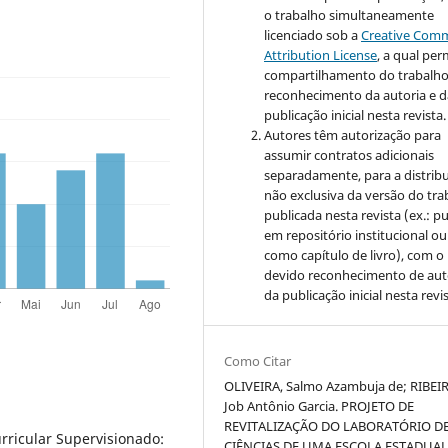
o trabalho simultaneamente
licenciado sob a
Creative Com
Attribution License
, a qual
perm
compartilhamento do trabalh
reconhecimento da autoria e d
publicação inicial nesta revista.
Autores têm autorização para
assumir contratos adicionais
separadamente, para a distrib
não exclusiva da versão do tra
publicada nesta revista (ex.: pu
em repositório institucional ou
como capítulo de livro), com o
devido reconhecimento de aut
da publicação inicial nesta revis
Como Citar
OLIVEIRA, Salmo Azambuja de; RIBEI
Job Antônio Garcia. PROJETO DE
REVITALIZAÇÃO DO LABORATÓRIO D
urricular Supervisionado:
CIÊNCIAS DE UMA ESCOLA ESTADUA