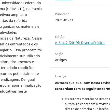
 Universidade Federal do
ama (UFTM-CIT), na Escola
Publicado
jetivou ampliar o
2021-01-23
ncias da referida
organizar os materiais e
 atividades
Edição
ncias da Natureza. Nesse
v. 6 n. 2 (2019): DiversaPrática
safios enfrentados e os
agiário. Essa proposta foi
Seção
nicialmente subutilizado
Artigos
balhos, documentos e
 ter criado condições
recursos potencialmente
Licença
rendizagem. De igual
Autores que publicam nesta revis
colar após a finalização
concordam com os seguintes term
educativas neste
Os autores mantêm os direito
autorais e concedem à revista 
direito de primeira publicação