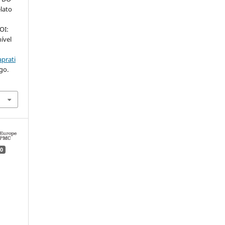
lato
DOI:
nível
aprati
go.
0