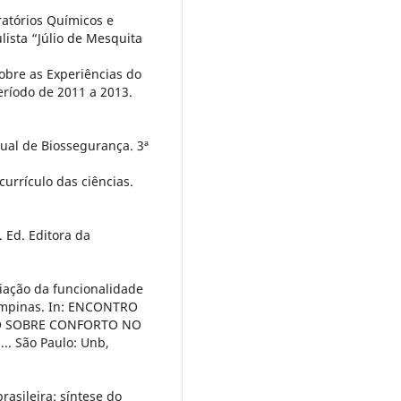
oratórios Químicos e
lista “Júlio de Mesquita
sobre as Experiências do
eríodo de 2011 a 2013.
nual de Biossegurança. 3ª
urrículo das ciências.
. Ed. Editora da
liação da funcionalidade
Campinas. In: ENCONTRO
O SOBRE CONFORTO NO
. São Paulo: Unb,
rasileira: síntese do