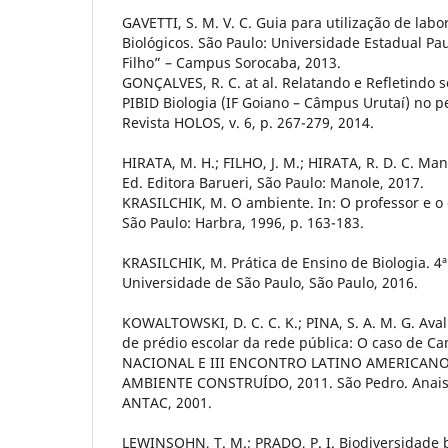
GAVETTI, S. M. V. C. Guia para utilização de lab
Biológicos. São Paulo: Universidade Estadual Pau
Filho” – Campus Sorocaba, 2013.
GONÇALVES, R. C. at al. Relatando e Refletindo 
PIBID Biologia (IF Goiano – Câmpus Urutaí) no p
Revista HOLOS, v. 6, p. 267-279, 2014.
HIRATA, M. H.; FILHO, J. M.; HIRATA, R. D. C. Ma
Ed. Editora Barueri, São Paulo: Manole, 2017.
KRASILCHIK, M. O ambiente. In: O professor e o c
São Paulo: Harbra, 1996, p. 163-183.
KRASILCHIK, M. Prática de Ensino de Biologia. 4ª
Universidade de São Paulo, São Paulo, 2016.
KOWALTOWSKI, D. C. C. K.; PINA, S. A. M. G. Ava
de prédio escolar da rede pública: O caso de 
NACIONAL E III ENCONTRO LATINO AMERICAN
AMBIENTE CONSTRUÍDO, 2011. São Pedro. Anais..
ANTAC, 2001.
LEWINSOHN, T. M.; PRADO, P. I. Biodiversidade b