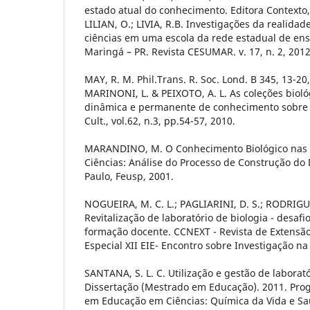
estado atual do conhecimento. Editora Contexto,
LILIAN, O.; LIVIA, R.B. Investigações da realida
ciências em uma escola da rede estadual de ens
Maringá – PR. Revista CESUMAR. v. 17, n. 2, 2012
MAY, R. M. Phil.Trans. R. Soc. Lond. B 345, 13-20
MARINONI, L. & PEIXOTO, A. L. As coleções biol
dinâmica e permanente de conhecimento sobre a
Cult., vol.62, n.3, pp.54-57, 2010.
MARANDINO, M. O Conhecimento Biológico nas 
Ciências: Análise do Processo de Construção do 
Paulo, Feusp, 2001.
NOGUEIRA, M. C. L.; PAGLIARINI, D. S.; RODRIGUES
Revitalização de laboratório de biologia - desaf
formação docente. CCNEXT - Revista de Extensão,
Especial XII EIE- Encontro sobre Investigação na 
SANTANA, S. L. C. Utilização e gestão de laborató
Dissertação (Mestrado em Educação). 2011. Pr
em Educação em Ciências: Química da Vida e Sa