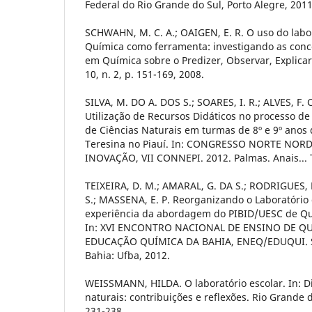
Federal do Rio Grande do Sul, Porto Alegre, 2011
SCHWAHN, M. C. A.; OAIGEN, E. R. O uso do labo
Química como ferramenta: investigando as conc
em Química sobre o Predizer, Observar, Explicar 
10, n. 2, p. 151-169, 2008.
SILVA, M. DO A. DOS S.; SOARES, I. R.; ALVES, F.
Utilização de Recursos Didáticos no processo d
de Ciências Naturais em turmas de 8º e 9º anos
Teresina no Piauí. In: CONGRESSO NORTE NOR
INOVAÇÃO, VII CONNEPI. 2012. Palmas. Anais... T
TEIXEIRA, D. M.; AMARAL, G. DA S.; RODRIGUES, L
S.; MASSENA, E. P. Reorganizando o Laboratório
experiência da abordagem do PIBID/UESC de Qu
In: XVI ENCONTRO NACIONAL DE ENSINO DE Q
EDUCAÇÃO QUÍMICA DA BAHIA, ENEQ/EDUQUI. Sal
Bahia: Ufba, 2012.
WEISSMANN, HILDA. O laboratório escolar. In: Di
naturais: contribuições e reflexões. Rio Grande 
231-238.