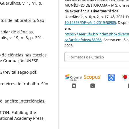
uarulhos, v. 1, n1, p.
MUNÍCIPIO DE ITURAMA – MG: um re
de experiência.
DiversaPrática
,
Uberlândia, v. 6, n. 2, p. 17–48, 2021. 
os de laboratório. São
10.14393/DP-v6n2-2019-58985
. Dispo
em:
colar de ciências.
https://seer.ufu.br/index.php/divers
is, v. 19, n. 3, p. 291-
ca/article/view/58985
. Acesso em: 6 a
2026.
o de ciências nas escolas
Formatos de Citação
a de Graduação UNESP.
revitalizaçao.pdf.
roteiros de trabalho. São
0
0
 Janeiro: Interciências,
N. Fulfilling the
National Academy Press,