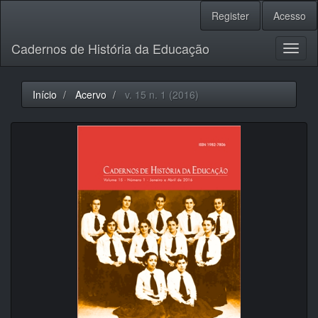
Navegação
Register
Acesso
Principal
Conteúdo
Cadernos de História da Educação
principal
Toggl
Barra
naviga
Lateral
Início
Acervo
v. 15 n. 1 (2016)