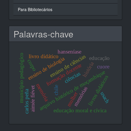
Para Bibliotecários
Palavras-chave
hanseníase
município pedagógico
livro didático
ensino de ciências
educação
ensino de biologia
corpo
história
formação docente
cuore
arquivo histórico de moçambique
ciências
livros didáticos
memória
chile
aimée fiévet
memórias
carlos peña
usach
mulher
educação moral e cívica