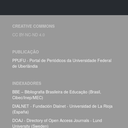
CREATIVE COMMONS
CC BY-NC-ND 4.0
PUBLICAÇÃO
PPUFU - Portal de Periódicos da Universidade Federal
de Uberlândia
INDEXADORES
BBE – Bibliografia Brasileira de Educação (Brasil,
Cibec/Inep/MEC)
DIALNET - Fundación Dialnet - Universidad de La Rioja
(España)
DOAJ - Directory of Open Access Journals - Lund
University (Sweden)