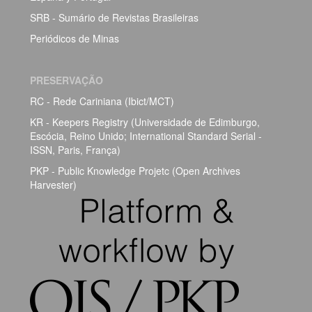
SRB - Sumário de Revistas Brasileiras
Periódicos de Minas
PRESERVAÇÃO
RC - Rede Cariniana (Ibict/MCT)
KR - Keepers Registry (Universidade de Edimburgo,
Escócia, Reino Unido; International Standard Serial -
ISSN, Paris, França)
PKP - Public Knowledge Projetc (Open Archives
Harvester)