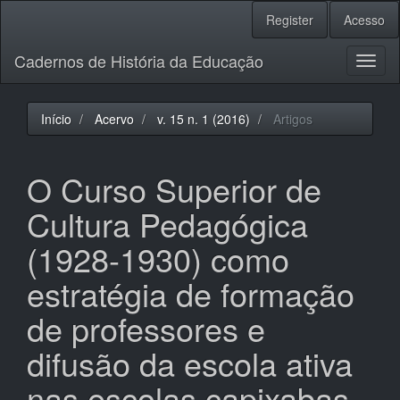
Navegação
Register
Acesso
Principal
Conteúdo
Cadernos de História da Educação
principal
Toggl
Barra
naviga
Lateral
Início
Acervo
v. 15 n. 1 (2016)
Artigos
O Curso Superior de
Cultura Pedagógica
(1928-1930) como
estratégia de formação
de professores e
difusão da escola ativa
nas escolas capixabas