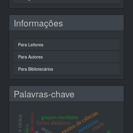
Informações
Para Leitores
Para Autores
Para Bibliotecários
Palavras-chave
ensino de ciências
educação nova
grupos escolares
memórias
livros didáticos
usach