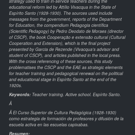
strategy used to train in-service teachers during the
educational reform led by Attílio Vivacqua in the State of
Espírito Santo (1928-1930). The sources used include
messages from the government, reports of the Department
for Education, the compendium Pedagogia científica
(Scientific Pedagogy) by Pedro Deodato de Moraes (director
of CSCP), the book Cooperação e extensão cultural (Cultural
Cooperation and Extension), which is the final project
presented by Garcia de Rezende (Vivacqua's advisor and
student of CSCP), and articles published in the local press.
With the cross referencing of these sources, this study
problematises the CSCP and the EAE as strategic elements
for teacher training and pedagogical renewal on the political
and educational stage in Espírito Santo at the end of the
1920s.
Keywords:
Teacher training. Active school.
Espírito Santo.
Â
Â
El Curso Superior de Cultura Pedagógica (1928-1930)
como estrategia de formación de profesores y difusión de la
escuela activa en las escuelas capixabas.
Resumen: