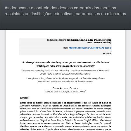
Voltar
As doenças e o controle dos desejos corporais dos meninos
aos
recolhidos em instituições educativas maranhenses no oitocentos
Detalhes
do
Artigo
Bai
Ba
P