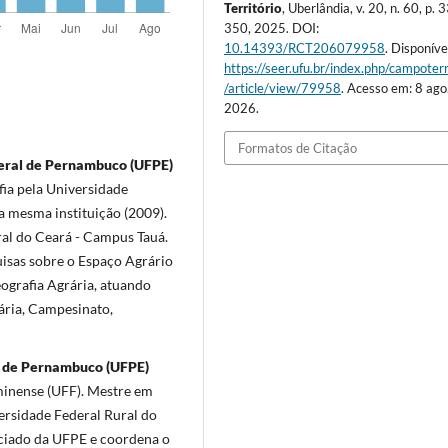
Território
, Uberlândia, v. 20, n. 60, p. 
350, 2025. DOI:
10.14393/RCT206079958
. Disponíve
https://seer.ufu.br/index.php/campoterr
/article/view/79958
. Acesso em: 8 ago
2026.
Formatos de Citação
deral de Pernambuco (UFPE)
ia pela Universidade
a mesma instituição (2009).
ral do Ceará - Campus Tauá.
uisas sobre o Espaço Agrário
ografia Agrária, atuando
ária, Campesinato,
l de Pernambuco (UFPE)
minense (UFF). Mestre em
ersidade Federal Rural do
ociado da UFPE e coordena o