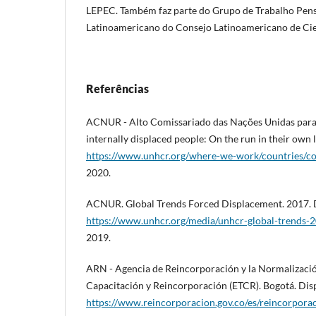
LEPEC. Também faz parte do Grupo de Trabalho Pens
Latinoamericano do Consejo Latinoamericano de Cie
Referências
ACNUR - Alto Comissariado das Nações Unidas para
internally displaced people: On the run in their own
https://www.unhcr.org/where-we-work/countries/c
2020.
ACNUR. Global Trends Forced Displacement. 2017. 
https://www.unhcr.org/media/unhcr-global-trends-
2019.
ARN - Agencia de Reincorporación y la Normalización
Capacitación y Reincorporación (ETCR). Bogotá. Dis
https://www.reincorporacion.gov.co/es/reincorpo