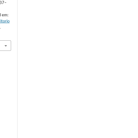
337–
l em:
itorio
.