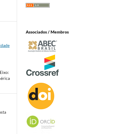
Associados / Membros
lidade
Eixo:
mérica
osta