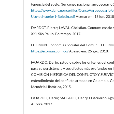
tenencia del suelo: 3er censo nacional agropecuario
https://www.dane.gov.co/files/CensoAgropecuario/en
Uso-del-suelo/1-Boletin.pdf
Acesso em: 15 jun. 2018
DARDOT, Pierre; LAVAL, Christian. Comum: ensaio s
XXI. São Paulo, Boitempo, 2017.
ECOMUN. Economías Sociales del Común – ECOMUN
https://ecomun.com.co/
Acesso em: 25 ago. 2018.
FAJARDO, Darío. Estudio sobre los orígenes del conf
para su persistencia y sus efectos más profundos en 
COMISIÓN HISTÓRICA DEL CONFLICTO Y SUS VÍCTI
entendimiento del conflicto armado en Colombia. C
Memória Histórica, 2015.
FAJARDO, Darío; SALGADO, Henry. El Acuerdo Agrar
Aurora, 2017.