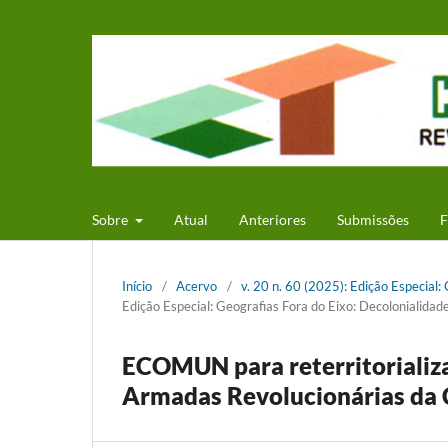
Sobre
Atual
Anteriores
Submissões
F
Início
/
Acervo
/
v. 20 n. 60 (2025): Edição Especial:
Edição Especial: Geografias Fora do Eixo: Decolonialidad
ECOMUN para reterritorializ
Armadas Revolucionárias da 