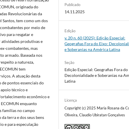
Publicado
ECOMUN, originada do
14.11.2025
adas Revolucionárias da
l Santos, tem como um dos
x-combatentes por meio de
Edição
ivo para resgatar e
v. 20 n. 60 (2025): Edição Especial:
r atividades produtivas e
Geografias Fora do Eixo: Decolonia
s ex-combatentes, mas
e Soberanias na América Latina
ito armado. Baseada nos
espeito a natureza,
Seção
, a ECOMUN tem
Edição Especial: Geografias Fora do 
Decolonialidade e Soberanias na A
rviços. A atuação desta
Latina
 de pontos essenciais do
o apoio técnico e
 fortalecimento econômico e
Licença
 da ECOMUN enquanto
Copyright (c) 2025 Maria Rosana da C
s famílias no campo
Oliveira, Claudio Ubiratan Gonçalves
 da terra e dos seus bens
cio e para especulação