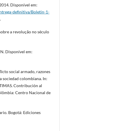
 2014. Disponível em:
trega-definitiva/Boletin-1-
.
obre a revolução no século
. Disponível em:
licto social armado, razones
la sociedad colombiana. In:
MAS. Contribución al
olômbia: Centro Nacional de
io. Bogotá: Ediciones