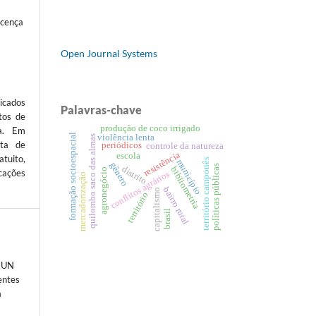
icença
Open Journal Systems
icados
Palavras-chave
tos de
produção de coco irrigado
ta. Em
formação socioespacial
violência lenta
quilombo saco das almas
sta de
periódicos
controle da natureza
resistência
escola
atuito,
território camponês
município
gênero
políticas públicas
distrito
bibliometria
agronegócio
cações
conflitos agrários
mercadorização
bairro rural
capitalismo
território
brasil
MUN
entes
a
-