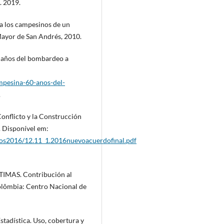
. 2019.
 los campesinos de un
Mayor de San Andrés, 2010.
 años del bombardeo a
mpesina-60-anos-del-
.
nflicto y la Construcción
. Disponível em:
Fotos2016/12.11_1.2016nuevoacuerdofinal.pdf
MAS. Contribución al
olômbia: Centro Nacional de
adística. Uso, cobertura y