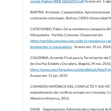
simple-Pagina-WEB-06022019.pdf
Acesso em: 5 ago
BARTRA, Armando. Campesindios. Aproximaciones a
continente colonizado. Bolivia, CIDES-Universidad 
CATATUMBO, Pablo. De la resistencia campesina 60
Marquetalia - Partido Comunes. Disponível em:
https://partidocomunes.com.co/de-la-resistencia-ca
bombardeo-a-marquetalia/
. Acesso em: 25 jul. 2024
COLÔMBIA. Acuerdo Final para la Terminación del Co
de Una Paz Estable y Duradera. Bogotá, 24 nov. 2016
https://www.cancilleria.gov.co/sites/default/files/
Acesso em: 11 jan. 2019.
COMISIÓN HISTÓRICA DEL CONFLICTO Y SUS VÍCTI
entendimiento del conflicto armado en Colombia. C
Memória Histórica, 2015.
DANE - Departamento Administrativo Nacional de Est