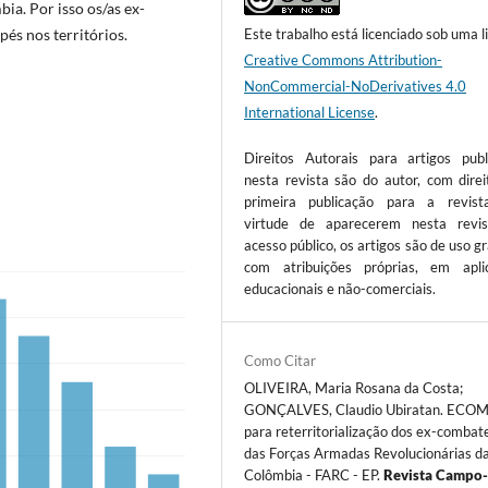
ia. Por isso os/as ex-
és nos territórios.
Este trabalho está licenciado sob uma l
Creative Commons Attribution-
NonCommercial-NoDerivatives 4.0
International License
.
Direitos Autorais para artigos publ
nesta revista são do autor, com direi
primeira publicação para a revis
virtude de aparecerem nesta revi
acesso público, os artigos são de uso gr
com atribuições próprias, em apli
educacionais e não-comerciais.
Como Citar
OLIVEIRA, Maria Rosana da Costa;
GONÇALVES, Claudio Ubiratan. ECO
para reterritorialização dos ex-combat
das Forças Armadas Revolucionárias d
Colômbia - FARC - EP.
Revista Campo