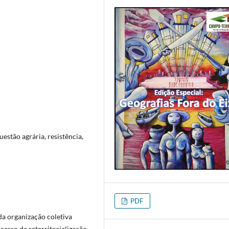
estão agrária, resistência,
PDF
da organização coletiva
sso de reterritorialização