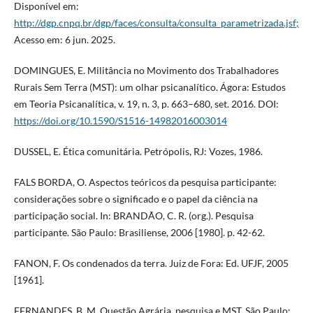
Disponível em:
http://dgp.cnpq.br/dgp/faces/consulta/consulta_parametrizada.jsf;
Acesso em: 6 jun. 2025.
DOMINGUES, E. Militância no Movimento dos Trabalhadores
Rurais Sem Terra (MST): um olhar psicanalítico. Ágora: Estudos
em Teoria Psicanalítica, v. 19, n. 3, p. 663–680, set. 2016. DOI:
https://doi.org/10.1590/S1516-14982016003014
DUSSEL, E. Ética comunitária. Petrópolis, RJ: Vozes, 1986.
FALS BORDA, O. Aspectos teóricos da pesquisa participante:
considerações sobre o significado e o papel da ciência na
participação social. In: BRANDÃO, C. R. (org.). Pesquisa
participante. São Paulo: Brasiliense, 2006 [1980]. p. 42-62.
FANON, F. Os condenados da terra. Juiz de Fora: Ed. UFJF, 2005
[1961].
FERNANDES, B. M. Questão Agrária, pesquisa e MST. São Paulo: