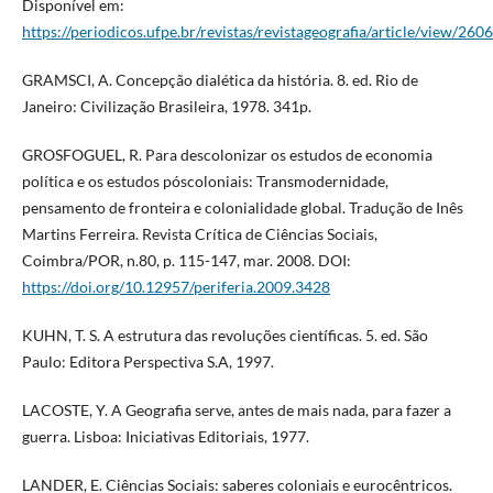
Disponível em:
https://periodicos.ufpe.br/revistas/revistageografia/article/view/260
GRAMSCI, A. Concepção dialética da história. 8. ed. Rio de
Janeiro: Civilização Brasileira, 1978. 341p.
GROSFOGUEL, R. Para descolonizar os estudos de economia
política e os estudos póscoloniais: Transmodernidade,
pensamento de fronteira e colonialidade global. Tradução de Inês
Martins Ferreira. Revista Crítica de Ciências Sociais,
Coimbra/POR, n.80, p. 115-147, mar. 2008. DOI:
https://doi.org/10.12957/periferia.2009.3428
KUHN, T. S. A estrutura das revoluções científicas. 5. ed. São
Paulo: Editora Perspectiva S.A, 1997.
LACOSTE, Y. A Geografia serve, antes de mais nada, para fazer a
guerra. Lisboa: Iniciativas Editoriais, 1977.
LANDER, E. Ciências Sociais: saberes coloniais e eurocêntricos.