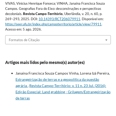
VIVAS, Vinicius Henrique Fonseca; VINHA, Janaina Francisca Souza
Campos. Geografias Fora do Eixo: desconstruções e perspectivas
decoloniais.
Revista Campo-Território
, Uberlândia, v. 20, n. 60, p.
269–293, 2025. DOI:
10.14393/RCT206079911
. Disponível em:
https://seer.ufu.br/index.php/campoterritorio/article/view/79911
.
Acesso em: 5 ago. 2026.
Formatos de Citação
Artigos mais lidos pelo mesmo(s) autor(es)
Janaina Francisca Souza Campos Vinha, Lorena Izá Pereira,
Estrangeirização de terras e a geopolítica da questão
agrária
,
Revista Campo-Território: v. 11 n. 23 Jul. (2016):
Edição Especial: Land grabbing - Grilagem/Estrangeirização
de terras