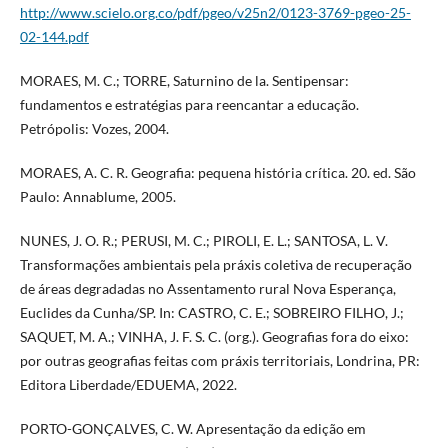
http://www.scielo.org.co/pdf/pgeo/v25n2/0123-3769-pgeo-25-
02-144.pdf
MORAES, M. C.; TORRE, Saturnino de la. Sentipensar:
fundamentos e estratégias para reencantar a educação.
Petrópolis: Vozes, 2004.
MORAES, A. C. R. Geografia: pequena história crítica. 20. ed. São
Paulo: Annablume, 2005.
NUNES, J. O. R.; PERUSI, M. C.; PIROLI, E. L.; SANTOSA, L. V.
Transformações ambientais pela práxis coletiva de recuperação
de áreas degradadas no Assentamento rural Nova Esperança,
Euclides da Cunha/SP. In: CASTRO, C. E.; SOBREIRO FILHO, J.;
SAQUET, M. A.; VINHA, J. F. S. C. (org.). Geografias fora do eixo:
por outras geografias feitas com práxis territoriais, Londrina, PR:
Editora Liberdade/EDUEMA, 2022.
PORTO-GONÇALVES, C. W. Apresentação da edição em