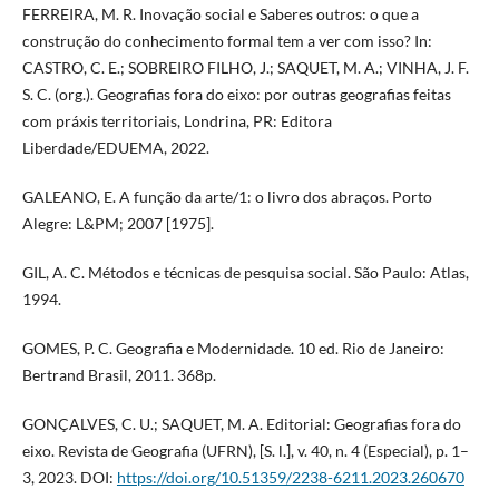
FERREIRA, M. R. Inovação social e Saberes outros: o que a
construção do conhecimento formal tem a ver com isso? In:
CASTRO, C. E.; SOBREIRO FILHO, J.; SAQUET, M. A.; VINHA, J. F.
S. C. (org.). Geografias fora do eixo: por outras geografias feitas
com práxis territoriais, Londrina, PR: Editora
Liberdade/EDUEMA, 2022.
GALEANO, E. A função da arte/1: o livro dos abraços. Porto
Alegre: L&PM; 2007 [1975].
GIL, A. C. Métodos e técnicas de pesquisa social. São Paulo: Atlas,
1994.
GOMES, P. C. Geografia e Modernidade. 10 ed. Rio de Janeiro:
Bertrand Brasil, 2011. 368p.
GONÇALVES, C. U.; SAQUET, M. A. Editorial: Geografias fora do
eixo. Revista de Geografia (UFRN), [S. l.], v. 40, n. 4 (Especial), p. 1–
3, 2023. DOI:
https://doi.org/10.51359/2238-6211.2023.260670