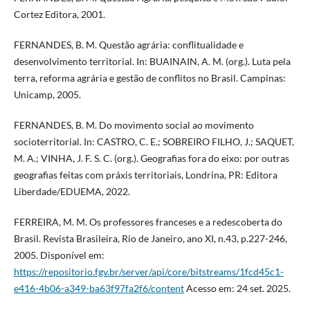
Cortez Editora, 2001.
FERNANDES, B. M. Questão agrária: conflitualidade e
desenvolvimento territorial. In: BUAINAIN, A. M. (org.). Luta pela
terra, reforma agrária e gestão de conflitos no Brasil. Campinas:
Unicamp, 2005.
FERNANDES, B. M. Do movimento social ao movimento
socioterritorial. In: CASTRO, C. E.; SOBREIRO FILHO, J.; SAQUET,
M. A.; VINHA, J. F. S. C. (org.). Geografias fora do eixo: por outras
geografias feitas com práxis territoriais, Londrina, PR: Editora
Liberdade/EDUEMA, 2022.
FERREIRA, M. M. Os professores franceses e a redescoberta do
Brasil. Revista Brasileira, Rio de Janeiro, ano XI, n.43, p.227-246,
2005. Disponível em:
https://repositorio.fgv.br/server/api/core/bitstreams/1fcd45c1-
e416-4b06-a349-ba63f97fa2f6/content
Acesso em: 24 set. 2025.