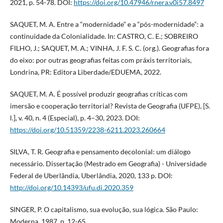
2021, p. 54-78. DOI:
https://doi.org/10.47946/rnera.v0i57.8497
SAQUET, M. A. Entre a “modernidade” e a “pós-modernidade”: a
continuidade da Colonialidade. In: CASTRO, C. E.; SOBREIRO
FILHO, J.; SAQUET, M. A.; VINHA, J. F. S. C. (org.). Geografias fora
do eixo: por outras geografias feitas com práxis territoriais,
Londrina, PR: Editora Liberdade/EDUEMA, 2022.
SAQUET, M. A. É possível produzir geografias críticas com
imersão e cooperação territorial? Revista de Geografia (UFPE), [S.
l.], v. 40, n. 4 (Especial), p. 4–30, 2023. DOI:
https://doi.org/10.51359/2238-6211.2023.260664
SILVA, T. R. Geografia e pensamento decolonial: um diálogo
necessário. Dissertação (Mestrado em Geografia) - Universidade
Federal de Uberlândia, Uberlândia, 2020, 133 p. DOI:
http://doi.org/10.14393/ufu.di.2020.359
SINGER, P. O capitalismo, sua evolução, sua lógica. São Paulo:
Moderna, 1987, p. 12-65.