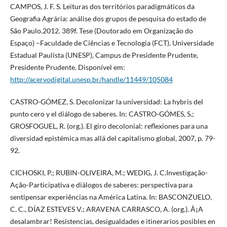
CAMPOS, J. F. S. Leituras dos territórios paradigmáticos da
Geografia Agrária: análise dos grupos de pesquisa do estado de
São Paulo.2012. 389f. Tese (Doutorado em Organização do
Espaço) –Faculdade de Ciências e Tecnologia (FCT), Universidade
Estadual Paulista (UNESP), Campus de Presidente Prudente,
Presidente Prudente. Disponível em:
http://acervodigital.unesp.br/handle/11449/105084
CASTRO-GÓMEZ, S. Decolonizar la universidad: La hybris del
punto cero y el diálogo de saberes. In: CASTRO-GÓMES, S.;
GROSFOGUEL, R. (org.). El giro decolonial: reflexiones para una
diversidad epistémica mas allá del capitalismo global, 2007, p. 79-
92.
CICHOSKI, P.; RUBIN-OLIVEIRA, M.; WEDIG, J. C.Investigação-
Ação-Participativa e diálogos de saberes: perspectiva para
sentipensar experiências na América Latina. In: BASCONZUELO,
C. C., DÍAZ ESTEVES V.; ARAVENA CARRASCO, A. (org.). Â¡A
desalambrar! Resistencias, desigualdades e itinerarios posibles en