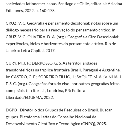
sociedades latinoamericanas. Santiago de Chile, editorial: Ariadna
Ediciones, 2022, p. 160-178.
CRUZ, V. C. Geografia e pensamento decolonial: notas sobre um
diálogo necessário para a renovação do pensamento crítico. In:
CRUZ, V. C; OLIVEIRA, D. A. (org.). Geografia e Giro Descolonial:
experiências, ideias e horizontes do pensamento crítico. Rio de
Janeiro: Letra Capital, 2017.
CURY, M. J. F.; DERROSSO, G. S. As territorialidades
transfonteiriças na tríplice fronteira Brasil, Paraguai e Argentina.
In: CASTRO, C. E.; SOBREIRO FILHO, J.; SAQUET, M. A.; VINHA, J.
F. S. C. (org.). Geografias fora do eixo: por outras geografias feitas
com práxis territoriais, Londrina, PR: Editora
Liberdade/EDUEMA, 2022.
DGPB - Diretório dos Grupos de Pesquisas do Brasil. Buscar
grupos. Plataforma Lattes do Conselho Nacional de
Desenvolvimento Científico e Tecnológico (CNPQ), 2025.