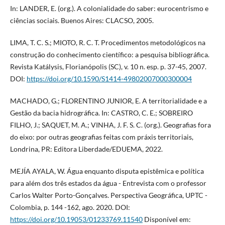
In: LANDER, E. (org.). A colonialidade do saber: eurocentrismo e
ciências sociais. Buenos Aires: CLACSO, 2005.
LIMA, T. C. S.; MIOTO, R. C. T. Procedimentos metodológicos na
construção do conhecimento científico: a pesquisa bibliográfica.
Revista Katálysis, Florianópolis (SC), v. 10 n. esp. p. 37-45, 2007.
DOI:
https://doi.org/10.1590/S1414-49802007000300004
MACHADO, G.; FLORENTINO JUNIOR, E. A territorialidade e a
Gestão da bacia hidrográfica. In: CASTRO, C. E.; SOBREIRO
FILHO, J.; SAQUET, M. A.; VINHA, J. F. S. C. (org.). Geografias fora
do eixo: por outras geografias feitas com práxis territoriais,
Londrina, PR: Editora Liberdade/EDUEMA, 2022.
MEJÍA AYALA, W. Água enquanto disputa epistêmica e política
para além dos três estados da água - Entrevista com o professor
Carlos Walter Porto-Gonçalves. Perspectiva Geográfica, UPTC -
Colombia, p. 144 -162, ago. 2020. DOI:
https://doi.org/10.19053/01233769.11540
Disponível em: