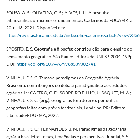
SOUSA, A. S.; OLIVEIRA, G. S.; ALVES, L. H. A pesquisa
bibliográfica: princípios e fundamentos. Cadernos da FUCAMP, v.
20, n. 43, 2021. Disponível em:
https://revistas.fucamp.edu.br/index.php/cadernos/article/view/2336
SPOSITO, E. S. Geografia e filosofia: contribuição para o ensino do
pensamento geográfico. São Paulo: Editora da UNESP, 2004. 199p.
DOI:
https://doi.org/10.7476/9788539302741
VINHA, J. F. S. C. Temas e paradigmas da Geografia Agrária
Brasileira: contribuições do debate paradigmático aos estudos
agrários. In: CASTRO, C. E.; SOBREIRO FILHO, J.; SAQUET, M. A.;
VINHA, J. F. S. C. (org.). Geografias fora do eixo: por outras
geografias feitas com práxis territoriais, Londrina, PR: Editora
Liberdade/EDUEMA, 2022.
VINHA, J. F. S. C.; FERNANDES, B. M. Paradigmas da geografia
agrária brasileira: temas, tendências e perspectivas. Jundiaí, SP: