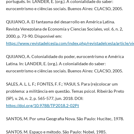
português. In: LANDER, E. (org.). A colonialidade do saber:
eurocentrismo e ciências sociais. Buenos Aires: CLACSO, 2005.
QUIJANO, A. El fantasma del desarrollo en América Latina.
Revista Venezolana de Economía y Ciencias Sociales, vol. 6, n. 2,
2000, p. 73-90. Disponível em:
https://www.revistadelcesla.com/index.php/revistadelcesla/article/v
QUIJANO, A. Colonialidade do poder, eurocentrismo e América
Latina. In: LANDER, E. (org.). A colonialidade do saber:
eurocentrismo e ciências sociais. Buenos Aires: CLACSO, 2005.
SALES, A. L. L. F.; FONTES, F. F.; YASUI, S. Para (re)colocar um
problema: a militância em questão. Temas psicol. Ribeirão Preto
(SP), v. 26, n. 2, p. 565-577, jun. 2018. DOI:
https://doi.org/10.9788/TP2018.2-02Pt
SANTOS, M. Por uma Geografia Nova. São Paulo: Hucitec, 1978.
SANTOS. M. Espaço e método. São Paulo: Nobel, 1985.