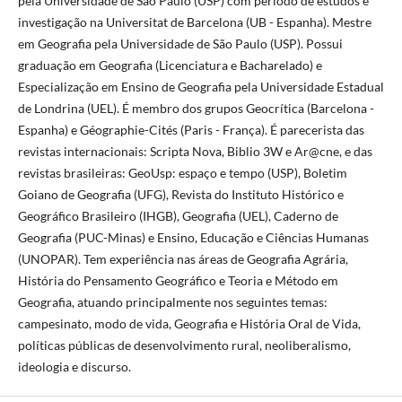
pela Universidade de São Paulo (USP) com período de estudos e
investigação na Universitat de Barcelona (UB - Espanha). Mestre
em Geografia pela Universidade de São Paulo (USP). Possui
graduação em Geografia (Licenciatura e Bacharelado) e
Especialização em Ensino de Geografia pela Universidade Estadual
de Londrina (UEL). É membro dos grupos Geocrítica (Barcelona -
Espanha) e Géographie-Cités (Paris - França). É parecerista das
revistas internacionais: Scripta Nova, Biblio 3W e Ar@cne, e das
revistas brasileiras: GeoUsp: espaço e tempo (USP), Boletim
Goiano de Geografia (UFG), Revista do Instituto Histórico e
Geográfico Brasileiro (IHGB), Geografia (UEL), Caderno de
Geografia (PUC-Minas) e Ensino, Educação e Ciências Humanas
(UNOPAR). Tem experiência nas áreas de Geografia Agrária,
História do Pensamento Geográfico e Teoria e Método em
Geografia, atuando principalmente nos seguintes temas:
campesinato, modo de vida, Geografia e História Oral de Vida,
políticas públicas de desenvolvimento rural, neoliberalismo,
ideologia e discurso.