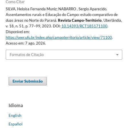
Como Citar
SILVA, Heloísa Fernanda Muniz; NABARRO , Sergio Aparecido.
Assentamentos rurais e Educação do Campo: estudo comparativo de
duas áreas no Norte do Paraná.
Revista Campo-Território
, Uberlândia,
v. 18, n. 51, p. 77–99, 2023. DOI:
10.14393/RCT185171100
.
Disponível em:
https://seer.ufu.br/index.php/campoterritorio/article/view/71100
.
Acesso em: 7 ago. 2026.
Formatos de Citação
Enviar Submissão
Idioma
English
Español