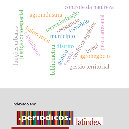
controle da natureza
mercadorização
justiça socioespacial
agroindústria
pesca artesanal
resistência
território
conflitos agrários
bairro rural
funções urbanas
capitalismo
município
brasil
distrito
bibliometria
gênero
escola
agronegócio
gestão territorial
Indexado em: