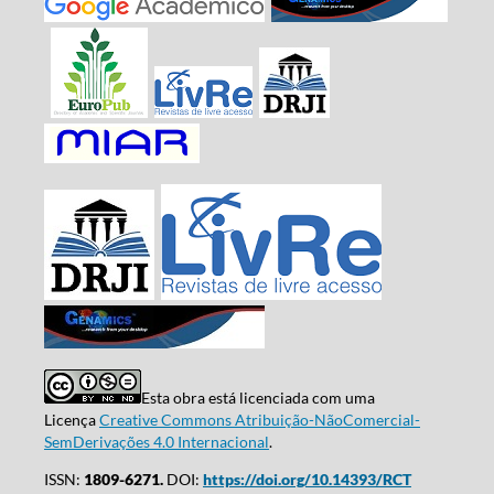
Esta obra está licenciada com uma
Licença
Creative Commons Atribuição-NãoComercial-
SemDerivações 4.0 Internacional
.
ISSN:
1809-6271.
DOI:
https://doi.org/10.14393/RCT