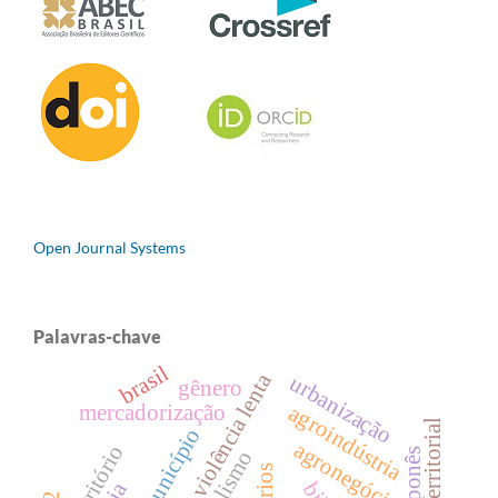
Open Journal Systems
Palavras-chave
brasil
violência lenta
urbanização
gênero
mercadorização
agroindústria
município
agronegócio
território