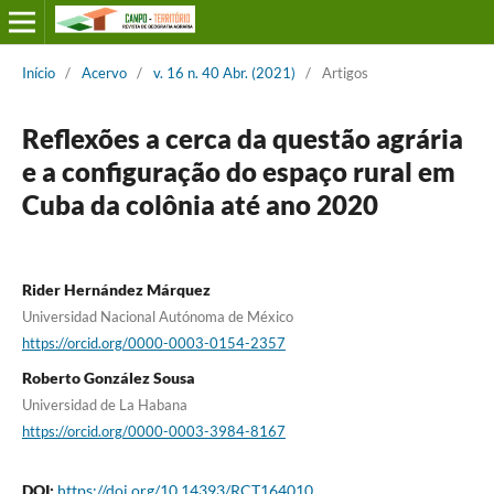
Início
/
Acervo
/
v. 16 n. 40 Abr. (2021)
/
Artigos
Reflexões a cerca da questão agrária
e a configuração do espaço rural em
Cuba da colônia até ano 2020
Rider Hernández Márquez
Universidad Nacional Autónoma de México
https://orcid.org/0000-0003-0154-2357
Roberto González Sousa
Universidad de La Habana
https://orcid.org/0000-0003-3984-8167
DOI:
https://doi.org/10.14393/RCT164010