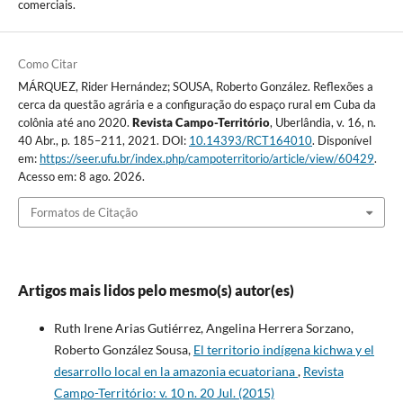
comerciais.
Como Citar
MÁRQUEZ, Rider Hernández; SOUSA, Roberto González. Reflexões a
cerca da questão agrária e a configuração do espaço rural em Cuba da
colônia até ano 2020.
Revista Campo-Território
, Uberlândia, v. 16, n.
40 Abr., p. 185–211, 2021. DOI:
10.14393/RCT164010
. Disponível
em:
https://seer.ufu.br/index.php/campoterritorio/article/view/60429
.
Acesso em: 8 ago. 2026.
Formatos de Citação
Artigos mais lidos pelo mesmo(s) autor(es)
Ruth Irene Arias Gutiérrez, Angelina Herrera Sorzano,
Roberto González Sousa,
El territorio indígena kichwa y el
desarrollo local en la amazonia ecuatoriana
,
Revista
Campo-Território: v. 10 n. 20 Jul. (2015)