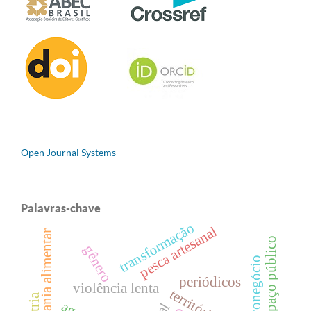
Open Journal Systems
Palavras-chave
transformação
pesca artesanal
soberania alimentar
espaço público
gênero
agronegócio
periódicos
violência lenta