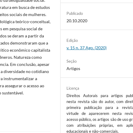
 da desigualdade social.
teratura em busca de estudos
Publicado
itos sociais de mulheres.
20.10.2020
ológica teórico-conceitual,
s em pesquisa social de
ados se deram a partir da
Edição
ultados demonstraram que a
v. 15 n. 37 Ago. (2020)
ítico econômico capitalista
gêneros. Natureza como
Seção
tência. Em conclusão, apesar
Artigos
 a diversidade no cotidiano
a instrumentalizar a
a assegurar o acesso ao
Licença
 sustentável.
Direitos Autorais para artigos publ
nesta revista são do autor, com direi
primeira publicação para a revis
virtude de aparecerem nesta revi
acesso público, os artigos são de uso gr
com atribuições próprias, em apli
educacionais e não-comerciais.