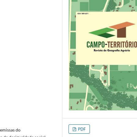
PDF
remissas do