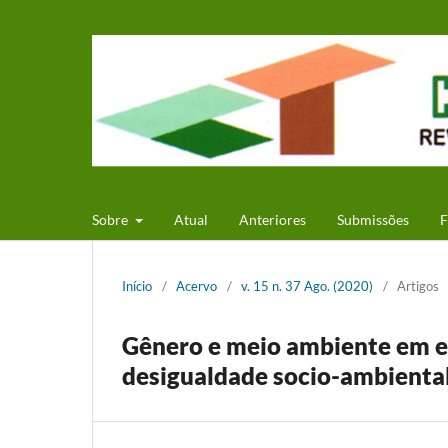
Sobre
Atual
Anteriores
Submissões
F
Início
/
Acervo
/
v. 15 n. 37 Ago. (2020)
/
Artigos
Gênero e meio ambiente em es
desigualdade socio-ambiental