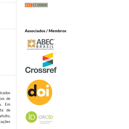
Associados / Membros
icados
tos de
ta. Em
sta de
atuito,
cações