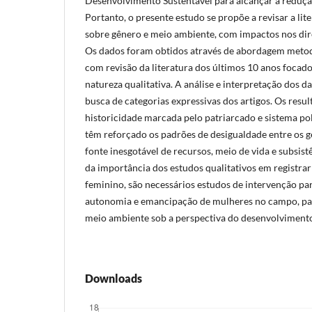
Desenvolvimento Sustentável para alcançar a redução
Portanto, o presente estudo se propõe a revisar a li
sobre gênero e meio ambiente, com impactos nos dire
Os dados foram obtidos através de abordagem metod
com revisão da literatura dos últimos 10 anos focado
natureza qualitativa. A análise e interpretação dos d
busca de categorias expressivas dos artigos. Os res
historicidade marcada pelo patriarcado e sistema pol
têm reforçado os padrões de desigualdade entre os 
fonte inesgotável de recursos, meio de vida e subsis
da importância dos estudos qualitativos em registrar
feminino, são necessários estudos de intervenção par
autonomia e emancipação de mulheres no campo, par
meio ambiente sob a perspectiva do desenvolvimento
Downloads