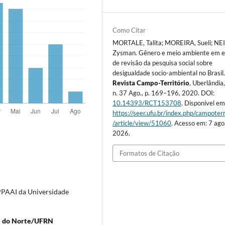
Como Citar
MORTALE, Talita; MOREIRA, Sueli; N
Zysman. Gênero e meio ambiente em 
de revisão da pesquisa social sobre
desigualdade socio-ambiental no Brasil
Revista Campo-Território
, Uberlândia,
n. 37 Ago., p. 169–196, 2020. DOI:
10.14393/RCT153708
. Disponível em
https://seer.ufu.br/index.php/campoterr
/article/view/51060
. Acesso em: 7 ago
2026.
Formatos de Citação
PPAAI da Universidade
de do Norte/UFRN