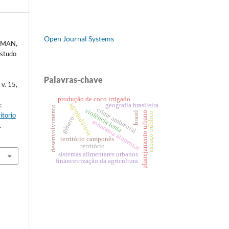
Open Journal Systems
EIMAN,
estudo
.
Palavras-chave
 v. 15,
produção de coco irrigado
:
agroindústria
geografia brasileira
desenvolvimento
crime ambiental
violência lenta
planejamento urbano
brasil
espaço público
itorio
gênero
soberania alimentar
.
território camponês
território
sistemas alimentares urbanos
financeirização da agricultura