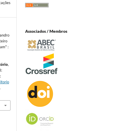
cações
Associados / Membros
vandro
teiro
ram" :
tório
,
I:
:
itorio
.