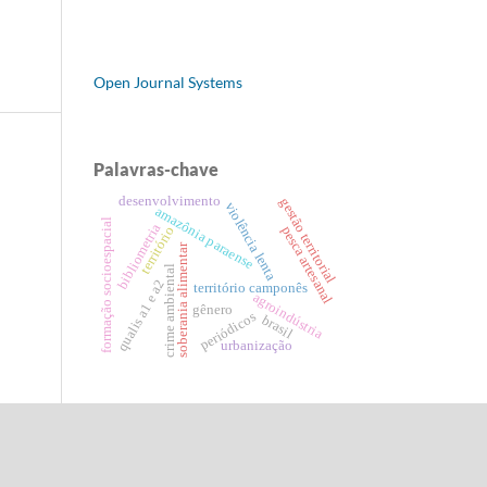
Open Journal Systems
Palavras-chave
desenvolvimento
gestão territorial
violência lenta
amazônia paraense
formação socioespacial
bibliometria
pesca artesanal
território
soberania alimentar
crime ambiental
qualis a1 e a2
território camponês
agroindústria
gênero
periódicos
brasil
urbanização