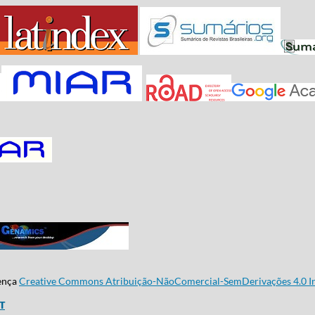
cença
Creative Commons Atribuição-NãoComercial-SemDerivações 4.0 In
CT