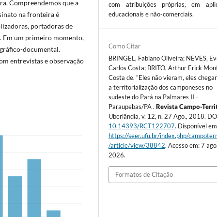
terra. Compreendemos que a
com atribuições próprias, em apli
inato na fronteira é
educacionais e não-comerciais.
lizadoras, portadoras de
s. Em um primeiro momento,
Como Citar
gráfico-documental.
BRINGEL, Fabiano Oliveira; NEVES, E
om entrevistas e observação
Carlos Costa; BRITO, Arthur Erick Mon
Costa de. "Eles não vieram, eles chega
a territorialização dos camponeses no
sudeste do Pará na Palmares II -
Paraupebas/PA .
Revista Campo-Terri
Uberlândia, v. 12, n. 27 Ago., 2018. DO
10.14393/RCT122707
. Disponível em
https://seer.ufu.br/index.php/campoterr
/article/view/38842
. Acesso em: 7 ago
2026.
Formatos de Citação