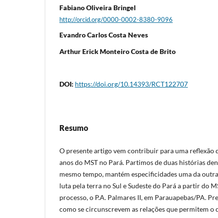
Fabiano Oliveira Bringel
http://orcid.org/0000-0002-8380-9096
Evandro Carlos Costa Neves
Arthur Erick Monteiro Costa de Brito
DOI:
https://doi.org/10.14393/RCT122707
Resumo
O presente artigo vem contribuir para uma reflexã
anos do MST no Pará. Partimos de duas histórias den
mesmo tempo, mantém especificidades uma da outra: 
luta pela terra no Sul e Sudeste do Pará a partir do M
processo, o P.A. Palmares II, em Parauapebas/PA. P
como se circunscrevem as relações que permitem o 