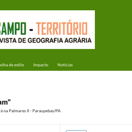
olha de estilo
Impacto
Notícias
ram"
rá na Palmares II - Paraupebas/PA