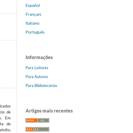
Español
Français
Italiano
Português
Informações
Para Leitores
Para Autores
Para Bibliotecários
icados
Artigos mais recentes
tos de
ta. Em
sta de
atuito,