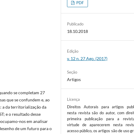
PDF
Publicado
18.10.2018
Edição
v. 12 n. 27 Ago. (2017)
Seção
Artigos
o quando se completam 27
Licença
sas que se confundem e, ao
a da territorialização da
Direitos Autorais para artigos publ
nesta revista são do autor, com direi
ST; e o resultado desse
primeira publicação para a revis
reocupamo-nos em analisar
virtude de aparecerem nesta revi
desenho de um futuro para o
acesso público, os artigos são de uso gr