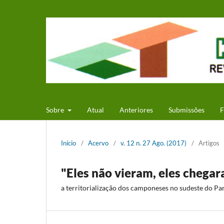
Sobre
Atual
Anteriores
Submissões
F
Início
/
Acervo
/
v. 12 n. 27 Ago. (2017)
/
Artigos
"Eles não vieram, eles chega
a territorialização dos camponeses no sudeste do Pa