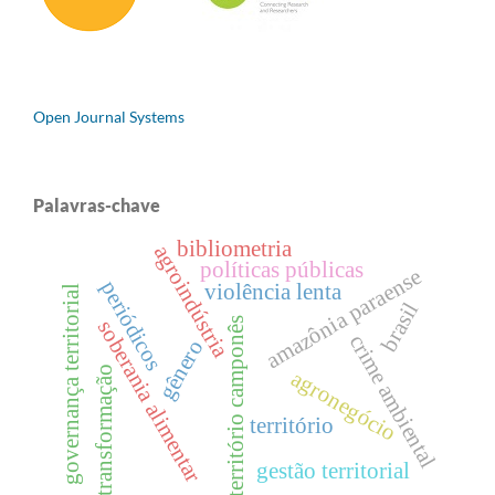
Open Journal Systems
Palavras-chave
bibliometria
agroindústria
políticas públicas
amazônia paraense
periódicos
violência lenta
governança territorial
brasil
território camponês
soberania alimentar
crime ambiental
gênero
transformação
agronegócio
território
gestão territorial