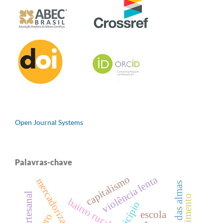
Open Journal Systems
Palavras-chave
capitalismo
violência lenta
mercadorização
pesca artesanal
bairro rural
município
escola