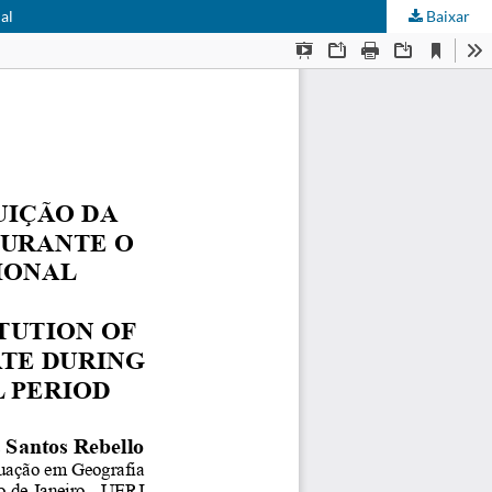
al
Baixar