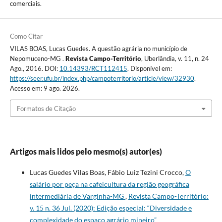
comerciais.
Como Citar
VILAS BOAS, Lucas Guedes. A questão agrária no município de
Nepomuceno-MG .
Revista Campo-Território
, Uberlândia, v. 11, n. 24
Ago., 2016. DOI:
10.14393/RCT112415
. Disponível em:
https://seer.ufu.br/index.php/campoterritorio/article/view/32930
.
Acesso em: 9 ago. 2026.
Formatos de Citação
Artigos mais lidos pelo mesmo(s) autor(es)
Lucas Guedes Vilas Boas, Fábio Luiz Tezini Crocco,
O
salário por peça na cafeicultura da região geográfica
intermediária de Varginha-MG
,
Revista Campo-Território:
v. 15 n. 36 Jul. (2020): Edição especial: “Diversidade e
complexidade do espaço agrário mineiro”