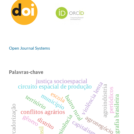
Open Journal Systems
Palavras-chave
justiça socioespacial
violência lenta
circuito espacial de produção
agroindústria
periódicos
escola
município
território
bairro rural
geografia brasileira
mercadorização
conflitos agrários
resistência
gênero
agronegócio
distrito
capitalismo
brasil