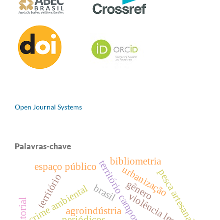
Open Journal Systems
Palavras-chave
bibliometria
território camponês
espaço público
urbanização
pesca artesanal
território
gênero
brasil
crime ambiental
violência lenta
agroindústria
periódicos