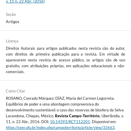
v. 11 n. 22 Abr. (2016)
Seção
Artigos
Licença
Direitos Autorais para artigos publicados nesta revista são do autor,
com direitos de primeira publicação para a revista. Em virtude de
aparecerem nesta revista de acesso público, os artigos são de uso
gratuito, com atribuições próprias, em aplicações educacionais e não-
comerciais.
Como Citar
ROSANO, Conrado Márquez; DÍAZ, María del Carmen Legorreta.
Equilíbrios de poder e uma abordagem compreensiva do
desenvolvimento sustentável: o caso das reservas de biosfera da Selva
Lacandona, Chiapas, México.
Revista Campo-Território
, Uberlândia, v.
11, n. 22 Abr., 2016. DOI:
10.14393/RCT112201
. Disponível em:
https://seer.ufu.br/index.php/campoterritorio/article/view/32663
.