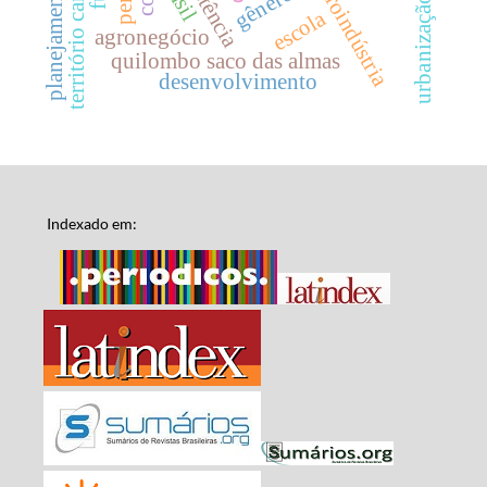
planejamento urbano
território camponês
resistência
agroindústria
gênero
urbanização
escola
agronegócio
quilombo saco das almas
desenvolvimento
Indexado em: