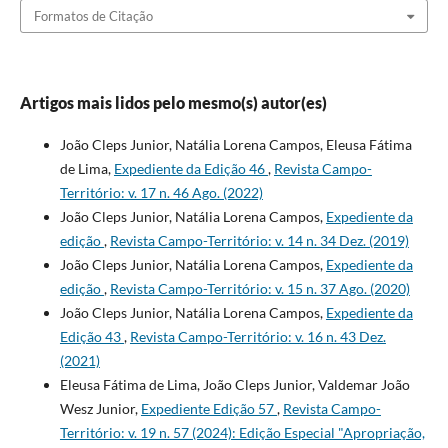
Formatos de Citação
Artigos mais lidos pelo mesmo(s) autor(es)
João Cleps Junior, Natália Lorena Campos, Eleusa Fátima
de Lima,
Expediente da Edição 46
,
Revista Campo-
Território: v. 17 n. 46 Ago. (2022)
João Cleps Junior, Natália Lorena Campos,
Expediente da
edição
,
Revista Campo-Território: v. 14 n. 34 Dez. (2019)
João Cleps Junior, Natália Lorena Campos,
Expediente da
edição
,
Revista Campo-Território: v. 15 n. 37 Ago. (2020)
João Cleps Junior, Natália Lorena Campos,
Expediente da
Edição 43
,
Revista Campo-Território: v. 16 n. 43 Dez.
(2021)
Eleusa Fátima de Lima, João Cleps Junior, Valdemar João
Wesz Junior,
Expediente Edição 57
,
Revista Campo-
Território: v. 19 n. 57 (2024): Edição Especial "Apropriação,