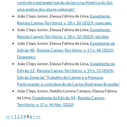
controle e estrangeirização da terra na América do Sul:
uma análise dos atores regionais"
João Cleps Junior, Eleusa Fátima de Lima,
Expediente
,
Revista Campo-Território: v. 18 n. 50 (2023): maio/ago.
João Cleps Junior, Eleusa Fátima de Lima,
Expediente
,
Revista Campo-Território: v. 18 n. 52 (2023): set./dez.
João Cleps Junior, Eleusa Fátima de Lima,
Expediente da
Edição 48
,
Revista Campo-Território: v. 17 n. 48 (2022):
Dezembro
João Cleps Junior, Eleusa Fátima de Lima,
Expediente da
Edição 53
,
Revista Campo-Território: v. 19 n. 53 (2024):
Edição Especial "Trabalho de Campo e a Pesquisa
Participante: a contribuição de Carlos Rodrigues Brandão"
João Cleps Junior, Natália Lorena Campos, Eleusa Fátima
de Lima,
Expediente da Edição 44
,
Revista Campo-
Território: v. 17 n. 44 Abr. (2022)
<<
<
1
2
3
4
5
6
>
>>