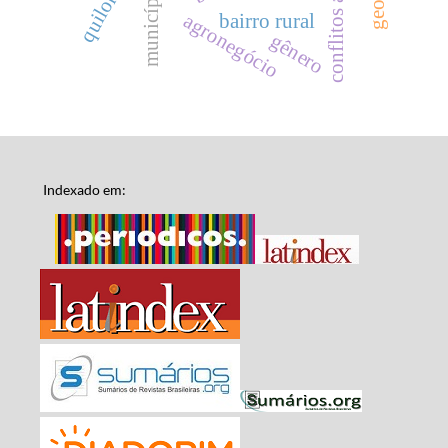
conflitos agrários
município
agronegócio
bairro rural
gênero
Indexado em: