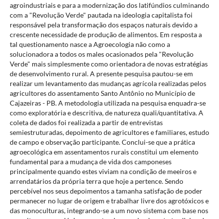
agroindustriais e para a modernização dos latifúndios culminando
com a "Revolução Verde" pautada na ideologia capitalista foi
responsável pela transformação dos espaços naturais devido a
crescente necessidade de produção de alimentos. Em resposta a
tal questionamento nasce a Agroecologia não como a
solucionadora a todos os males ocasionados pela "Revolução
Verde" mais simplesmente como orientadora de novas estratégias
de desenvolvimento rural. A presente pesquisa pautou-se em
realizar um levantamento das mudanças agrícola realizadas pelos
agricultores do assentamento Santo Antônio no Município de
Cajazeiras - PB. A metodologia utilizada na pesquisa enquadra-se
como exploratória e descritiva, de natureza quali/quantitativa. A
coleta de dados foi realizada a partir de entrevistas
semiestruturadas, depoimento de agricultores e familiares, estudo
de campo e observação participante. Conclui-se que a prática
agroecológica em assentamentos rurais constitui um elemento
fundamental para a mudança de vida dos camponeses
principalmente quando estes viviam na condição de meeiros e
arrendatários da própria terra que hoje a pertence. Sendo
percebível nos seus depoimentos a tamanha satisfação de poder
permanecer no lugar de origem e trabalhar livre dos agrotóxicos e
das monoculturas, integrando-se a um novo sistema com base nos