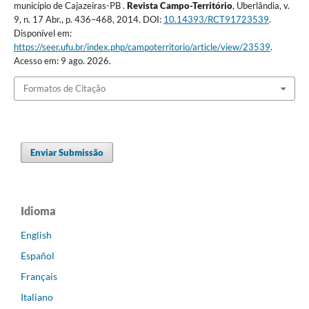
município de Cajazeiras-PB .
Revista Campo-Território
, Uberlândia, v.
9, n. 17 Abr., p. 436–468, 2014. DOI:
10.14393/RCT91723539
.
Disponível em:
https://seer.ufu.br/index.php/campoterritorio/article/view/23539
.
Acesso em: 9 ago. 2026.
Formatos de Citação
Enviar Submissão
Idioma
English
Español
Français
Italiano