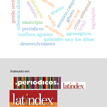
mercadorização
gestão territorial
soberania alimentar
território camponês
capitalismo
crime ambiental
território
distrito
legislações
gênero
bairro rural
escola
brasil
município
resistência
periódicos
agronegócio
conflitos agrários
quilombo saco das almas
desenvolvimento
Indexado em: