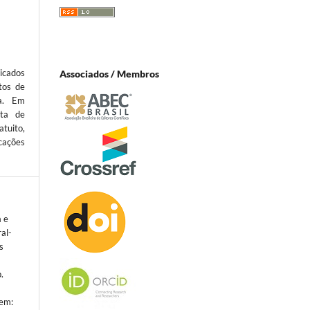
icados
Associados / Membros
tos de
ta. Em
sta de
atuito,
cações
 e
ral-
s
.
 em: