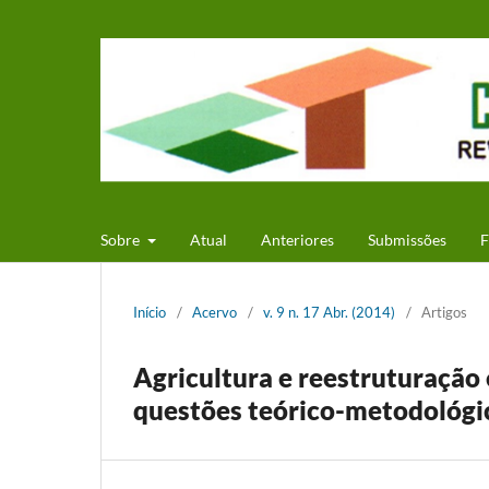
Sobre
Atual
Anteriores
Submissões
F
Início
/
Acervo
/
v. 9 n. 17 Abr. (2014)
/
Artigos
Agricultura e reestruturação 
questões teórico-metodológic