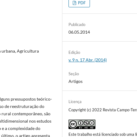
PDF
Publicado
06.05.2014
a urbana, Agricultura
Edição
v. 9 n. 17 Abr. (2014)
Seção
Artigos
alguns pressupostos teórico-
Licença
so de reestruturação do
Copyright (c) 2022 Revista Campo-Terr
o rural contemporâneo, são
ultidimensional nos estudos
 e a complexidade do
Este trabalho está licenciado sob uma l
último, o artigo apresenta