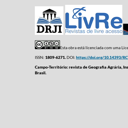
Esta obra está licenciada com uma Li
ISSN:
1809-6271.
DOI:
https://doi.org/10.14393/R
Campo-Território: revista de Geografia Agrária, In
Brasil.