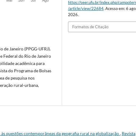
https://seer.ufu.br/index.php/campoterr
/article/view/22684
. Acesso em: 6 ago
2026.
Formatos de Citação
io de Janeiro (PPGG-UFRJ).
e Federal do Rio de Janeiro
bilidade acadêmica para
sista do Programa de Bolsas
rea de pesquisa nos
teração rural-urbana,
 às questões contemporâneas da geografia rural na globalização
,
Revista