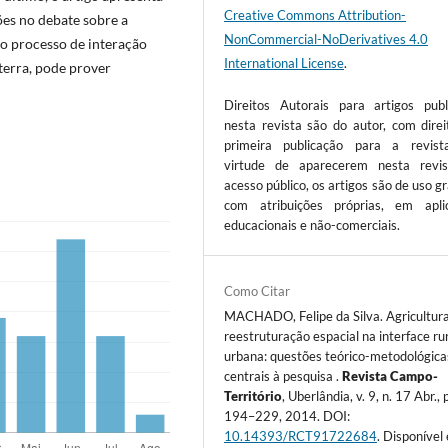
Creative Commons Attribution-
ões no debate sobre a
NonCommercial-NoDerivatives 4.0
 o processo de interação
International License
.
terra, pode prover
Direitos Autorais para artigos publ
nesta revista são do autor, com direi
primeira publicação para a revis
virtude de aparecerem nesta revi
acesso público, os artigos são de uso gr
com atribuições próprias, em apli
educacionais e não-comerciais.
Como Citar
MACHADO, Felipe da Silva. Agricultura
reestruturação espacial na interface ru
urbana: questões teórico-metodológica
centrais à pesquisa .
Revista Campo-
Território
, Uberlândia, v. 9, n. 17 Abr., p
194–229, 2014. DOI:
10.14393/RCT91722684
. Disponível