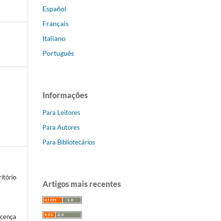
Español
Français
Italiano
Português
Informações
Para Leitores
Para Autores
Para Bibliotecários
itório
Artigos mais recentes
icença