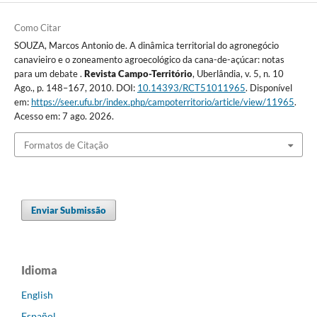
Como Citar
SOUZA, Marcos Antonio de. A dinâmica territorial do agronegócio
canavieiro e o zoneamento agroecológico da cana-de-açúcar: notas
para um debate .
Revista Campo-Território
, Uberlândia, v. 5, n. 10
Ago., p. 148–167, 2010. DOI:
10.14393/RCT51011965
. Disponível
em:
https://seer.ufu.br/index.php/campoterritorio/article/view/11965
.
Acesso em: 7 ago. 2026.
Formatos de Citação
Enviar Submissão
Idioma
English
Español