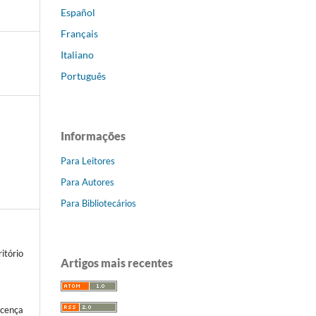
Español
Français
Italiano
Português
Informações
Para Leitores
Para Autores
Para Bibliotecários
itório
Artigos mais recentes
icença