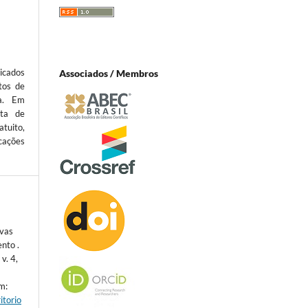
icados
Associados / Membros
tos de
ta. Em
sta de
atuito,
cações
ovas
nto .
 v. 4,
m:
itorio