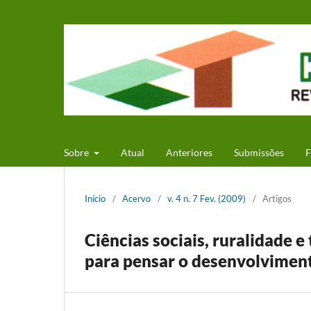
Sobre
Atual
Anteriores
Submissões
F
Início
/
Acervo
/
v. 4 n. 7 Fev. (2009)
/
Artigos
Ciências sociais, ruralidade e
para pensar o desenvolvimen