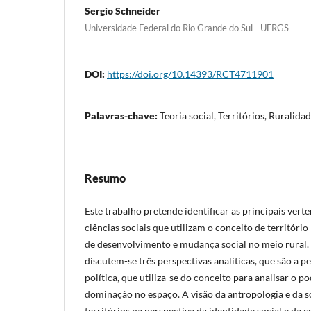
Sergio Schneider
Universidade Federal do Rio Grande do Sul - UFRGS
DOI:
https://doi.org/10.14393/RCT4711901
Palavras-chave:
Teoria social, Territórios, Ruralid
Resumo
Este trabalho pretende identificar as principais verte
ciências sociais que utilizam o conceito de território
de desenvolvimento e mudança social no meio rural.
discutem-se três perspectivas analíticas, que são a p
política, que utiliza-se do conceito para analisar o p
dominação no espaço. A visão da antropologia e da s
territórios na perspectiva da identidade social e da c