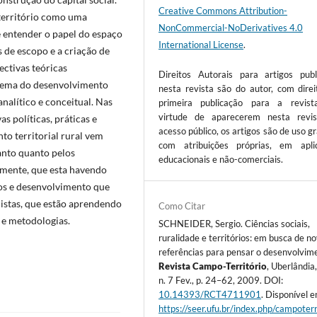
Creative Commons Attribution-
território como uma
NonCommercial-NoDerivatives 4.0
 entender o papel do espaço
International License
.
 de escopo e a criação de
ectivas teóricas
Direitos Autorais para artigos publ
tema do desenvolvimento
nesta revista são do autor, com direi
nalítico e conceitual. Nas
primeira publicação para a revis
virtude de aparecerem nesta revi
as políticas, práticas e
acesso público, os artigos são de uso gr
o territorial rural vem
com atribuições próprias, em apli
anto quanto pelos
educacionais e não-comerciais.
amente, que esta havendo
ios e desenvolvimento que
istas, que estão aprendendo
Como Citar
s e metodologias.
SCHNEIDER, Sergio. Ciências sociais,
ruralidade e territórios: em busca de n
referências para pensar o desenvolvime
Revista Campo-Território
, Uberlândia,
n. 7 Fev., p. 24–62, 2009. DOI:
10.14393/RCT4711901
. Disponível e
https://seer.ufu.br/index.php/campoterr