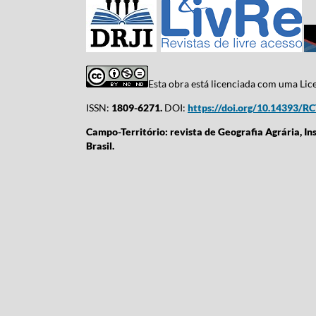
Esta obra está licenciada com uma Li
ISSN:
1809-6271.
DOI:
https://doi.org/10.14393/R
Campo-Território: revista de Geografia Agrária, In
Brasil.