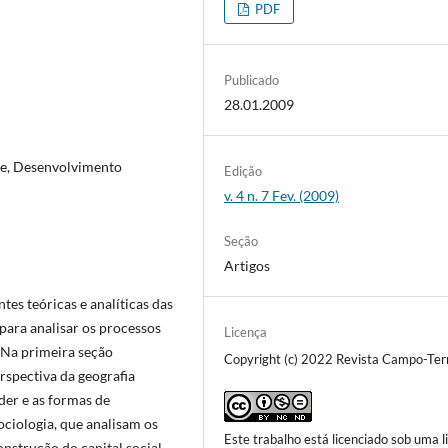
PDF
Publicado
28.01.2009
ade, Desenvolvimento
Edição
v. 4 n. 7 Fev. (2009)
Seção
Artigos
ntes teóricas e analíticas das
 para analisar os processos
Licença
 Na primeira seção
Copyright (c) 2022 Revista Campo-Terr
erspectiva da geografia
oder e as formas de
ociologia, que analisam os
Este trabalho está licenciado sob uma l
onstrução do capital social.