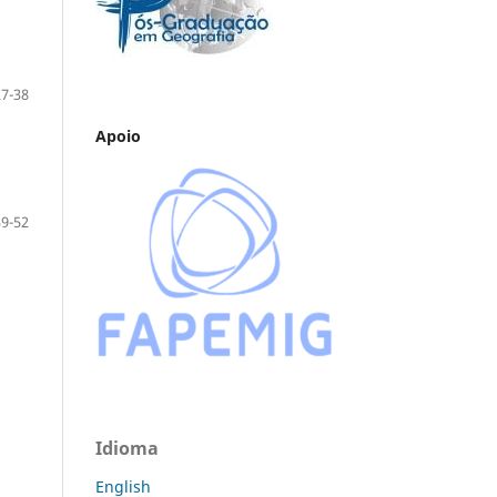
27-38
Apoio
39-52
Idioma
English