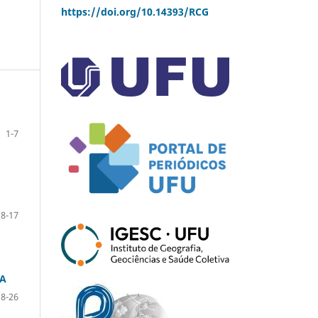
https://doi.org/10.14393/RCG
1-7
8-17
IA
18-26