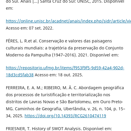
do Sul. Anais [...] Santa Cruz do Sul: UNISC, 2015. Disponível
em:
https://online.unisc.br/acadnet/anais/index.php/sidr/article/
Acesso em: 07 set. 2022.
FÉRES, L. R.et al. Conservação e valores das paisagens
culturais mundiais: a trajetória da preservação do Conjunto
Moderno da Pampulha (1947–2016). 2021. Disponível em:
https://repositorio.ufmg.br/items/f953f9f5-9d59-42a4-902d-
18d3cd5fab38
Acesso em: 18 out. 2025.
FERREIRA, E. A. M.; RIBEIRO, M. Â. C. Abordagem geográfica
dos processos de turistificação e territorialização nos
distritos de Lavras Novas e São Bartolomeu, em Ouro Preto-
MG. Caminhos de Geografia, Uberlândia, v. 26, n. 104, p. 15–
34, 2025.
https://doi.org/10.14393/RCG2610474119
FRIESNER, T. History of SWOT Analysis. Disponível em: