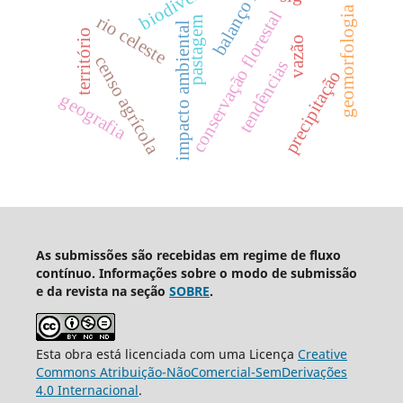
balanço hídrico
geomorfologia
conservação florestal
rio celeste
pastagem
impacto ambiental
território
vazão
censo agrícola
tendências
precipitação
geografia
As submissões são recebidas em regime de fluxo
contínuo. Informações sobre o modo de submissão
e da revista na seção
SOBRE
.
Esta obra está licenciada com uma Licença
Creative
Commons Atribuição-NãoComercial-SemDerivações
4.0 Internacional
.