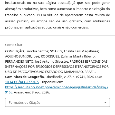
institucionais ou na sua página pessoal), já que isso pode gerar
alterações produtivas, bem como aumentar o impacto e a citação do
trabalho publicado. c) Em virtude de aparecerem nesta revista de
acesso público, os artigos são de uso gratuito, com atribuições
próprias, em aplicações educacionais e não-comerciais.
Como Citar
CONCEIÇÃO, Liandra Santos; SOARES, Thalita Lais Magalhães;
AQUINO JUNIOR, José; RODRIGUES, Zulimar Márita Ribeiro;
FERNANDES NETO, José Antonio Silvestre. PADRÕES ESPACIAIS DAS
INTERNAÇÕES POR EPISÓDIOS DEPRESSIVOS E TRANSTORNOS POR
USO DE PSICOATIVOS NO ESTADO DO MARANHÃO, BRASIL.
Caminhos de Geografia
, Uberlândia, v. 27, p. e2741, 2026. DOI:
10.14393/RCG2779165
. Disponível em:
https://seer.ufu.br/index.php/caminhosdegeografia/article/view/7
9165
. Acesso em: 8 ago. 2026.
Formatos de Citação