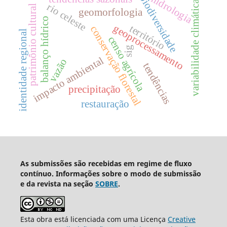
hidrologia
biodiversidade
variabilidade climática
rio celeste
patrimônio cultural
geomorfologia
balanço hídrico
geoprocessamento
território
conservação florestal
identidade regional
censo agrícola
sig
impacto ambiental
vazão
tendências
precipitação
restauração
As submissões são recebidas em regime de fluxo
contínuo. Informações sobre o modo de submissão
e da revista na seção
SOBRE
.
Esta obra está licenciada com uma Licença
Creative