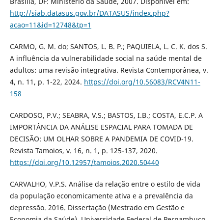
Brasília, DF: Ministério da Saúde, 2007. Disponível em:
http://siab.datasus.gov.br/DATASUS/index.php?
acao=11&id=12748&tp=1
CARMO, G. M. do; SANTOS, L. B. P.; PAQUIELA, L. C. K. dos S.
A influência da vulnerabilidade social na saúde mental de
adultos: uma revisão integrativa. Revista Contemporânea, v.
4, n. 11, p. 1-22, 2024.
https://doi.org/10.56083/RCV4N11-
158
CARDOSO, P.V.; SEABRA, V.S.; BASTOS, I.B.; COSTA, E.C.P. A
IMPORTÂNCIA DA ANÁLISE ESPACIAL PARA TOMADA DE
DECISÃO: UM OLHAR SOBRE A PANDEMIA DE COVID-19.
Revista Tamoios, v. 16, n. 1, p. 125-137, 2020.
https://doi.org/10.12957/tamoios.2020.50440
CARVALHO, V.P.S. Análise da relação entre o estilo de vida
da população economicamente ativa e a prevalência da
depressão. 2016. Dissertação (Mestrado em Gestão e
Economia da Saúde). Universidade Federal de Pernambuco.