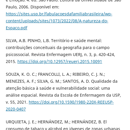
Paulo, 2006. Disponível em:
https://sites.usp.br/fabulacoesdafamiliabrasileira/wp-
content/uploads/sites/1073/2022/08/A-natureza-do-
Espaco.pdf
SILVA, A.B. PINHO, L.B. Território e saúde mental:
contribuições conceituais da geografia para o campo
psicossocial. Revista Enfermagem UERJ, n. 3, p. 420-424,
2015.
https://doi.org/10.12957/reuerj.2015.10091
SOUZA, K. O. C.; FRANCOLLI, L. A.; RIBEIRO, C. J. N.;
MENEZES, A. F.; SILVA, G. M.; SANTOS, A. D. Qualidade da
atenção básica à saúde e vulnerabilidade social: uma
análise espacial. Revista da Escola de Enfermagem da USP,
v. 55, 2021.
https://doi.org/10.1590/1980-220X-REEUSP-
2020-0407
URQUIETA, J. E.; HERNÁNDEZ, M.; HERNÁNDEZ, B. El
consumo de tabaco y alcohol en jóvenes de zonas urbanas