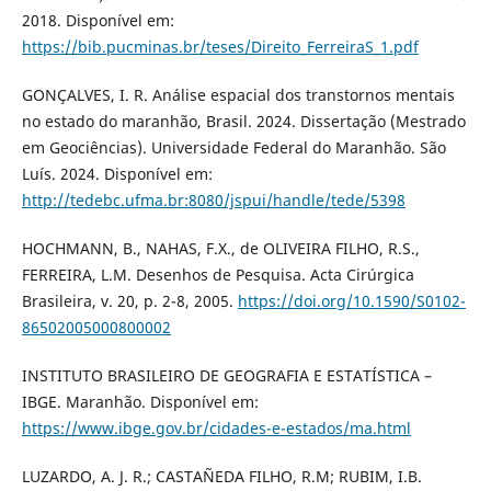
2018. Disponível em:
https://bib.pucminas.br/teses/Direito_FerreiraS_1.pdf
GONÇALVES, I. R. Análise espacial dos transtornos mentais
no estado do maranhão, Brasil. 2024. Dissertação (Mestrado
em Geociências). Universidade Federal do Maranhão. São
Luís. 2024. Disponível em:
http://tedebc.ufma.br:8080/jspui/handle/tede/5398
HOCHMANN, B., NAHAS, F.X., de OLIVEIRA FILHO, R.S.,
FERREIRA, L.M. Desenhos de Pesquisa. Acta Cirúrgica
Brasileira, v. 20, p. 2-8, 2005.
https://doi.org/10.1590/S0102-
86502005000800002
INSTITUTO BRASILEIRO DE GEOGRAFIA E ESTATÍSTICA –
IBGE. Maranhão. Disponível em:
https://www.ibge.gov.br/cidades-e-estados/ma.html
LUZARDO, A. J. R.; CASTAÑEDA FILHO, R.M; RUBIM, I.B.