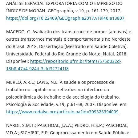
ANÁLISE ESPACIAL EXPLORATÓRIA COM O EMPREGO DO
ÍNDICE DE MORAN. GEOgraphia, v.19, p. 161-179, 2017.
https://doi.org/10.22409/GEOgraphia2017.v19i40.a13807
MACEDO, C. Avaliação dos transtornos de humor (afetivos) e
outros transtornos mentais e comportamentais no Nordeste
do Brasil. 2018. Dissertação (Mestrado em Saúde Coletiva).
Universidade Federal do Rio Grande do Norte. Natal. 2018.
Disponível:
https://repositorio.ufrn.br/items/575d032d-
18b8-47a4-924d-3cfd327241f8
MERLO, A.R.C; LAPIS, N.L. A saúde e os processos de
trabalho no capitalismo: reflexões na interface da
psicodinâmica do trabalho e da sociologia do trabalho.
Psicologia & Sociedade, v.19, p.61-68, 2007. Disponível em:
https://www.redalyc.org/articulo.oa?id=309326394009
NARDI, S.M.T.; PASCHOAL, J.A.A.; PEDRO, H.S.P.; PASCHOAL,
V.D.A.; SICHIERI, E.P. Geoprocessamento em Saúde Pública: