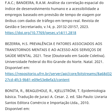
F.A.C.; BANDEIRA, R.A.M. Análise da correlação espacial do
índice de desenvolvimento humano e a acessibilidade a
empregos baseado em previsão de tempo de viagem por
ônibus com dados de tráfego em tempo real. Revista de
Gestão e Secretariado, v.14, p. 20132-20157, 2023.
https://doi.org/10.7769/gesec.v14i11.2818
BEZERRA, H.S. PREVALÊNCIA E FATORES ASSOCIADOS AOS
TRANSTORNOS MENTAIS E AO ACESSO AOS SERVIÇOS DE
SAÚDE MENTAL. 2021. Tese (Doutorado em Saúde Coletiva).
Universidade Federal do Rio Grande do Norte. Natal. 2021.
Disponível em:
https://repositorio.ufrn.br/server/api/core/bitstreams/8a68d32
27cd-4fc3-9b81-e09e53e8efa3/content
BONITA, R., BEAGLEHOLE, R., KJELLSTRÖM, T. Epidemiologia
básica. Tradução de Juraci A. Cesar. 2. ed. São Paulo: Livraria
Santos Editora Comércio e Importação Ltda., 2010.
Disponível em: