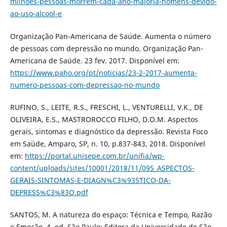
milhoes-pessoas-morrem-cada-ano-maioria-homens-devido-
ao-uso-alcool-e
Organização Pan-Americana de Saúde. Aumenta o número
de pessoas com depressão no mundo. Organização Pan-
Americana de Saúde. 23 fev. 2017. Disponível em:
https://www.paho.org/pt/noticias/23-2-2017-aumenta-
numero-pessoas-com-depressao-no-mundo
RUFINO, S., LEITE, R.S., FRESCHI, L., VENTURELLI, V.K., DE
OLIVEIRA, E.S., MASTROROCCO FILHO, D.O.M. Aspectos
gerais, sintomas e diagnóstico da depressão. Revista Foco
em Saúde, Amparo, SP, n. 10, p.837-843, 2018. Disponível
em:
https://portal.unisepe.com.br/unifia/wp-
content/uploads/sites/10001/2018/11/095_ASPECTOS-
GERAIS-SINTOMAS-E-DIAGN%C3%93STICO-DA-
DEPRESS%C3%83O.pdf
SANTOS, M. A natureza do espaço: Técnica e Tempo, Razão
e Emoção. 4. ed. São Paulo: Editora da Universidade de São