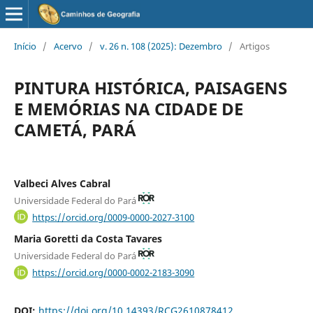
Início
/
Acervo
/
v. 26 n. 108 (2025): Dezembro
/
Artigos
PINTURA HISTÓRICA, PAISAGENS
E MEMÓRIAS NA CIDADE DE
CAMETÁ, PARÁ
Valbeci Alves Cabral
Universidade Federal do Pará
https://orcid.org/0009-0000-2027-3100
Maria Goretti da Costa Tavares
Universidade Federal do Pará
https://orcid.org/0000-0002-2183-3090
DOI:
https://doi.org/10.14393/RCG2610878412