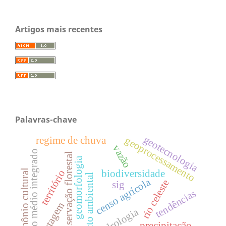
Artigos mais recentes
Palavras-chave
geotecnologia
geoprocessamento
regime de chuva
vazão
ensino médio integrado
conservação florestal
geomorfologia
patrimônio cultural
biodiversidade
território
impacto ambiental
censo agrícola
rio celeste
sig
tendências
pastagem
hidrologia
precipitação