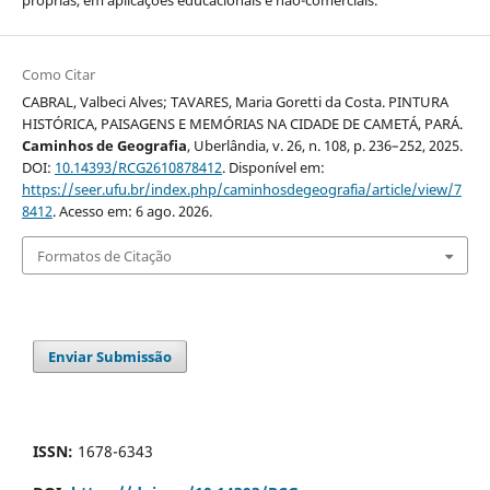
próprias, em aplicações educacionais e não-comerciais.
Como Citar
CABRAL, Valbeci Alves; TAVARES, Maria Goretti da Costa. PINTURA
HISTÓRICA, PAISAGENS E MEMÓRIAS NA CIDADE DE CAMETÁ, PARÁ.
Caminhos de Geografia
, Uberlândia, v. 26, n. 108, p. 236–252, 2025.
DOI:
10.14393/RCG2610878412
. Disponível em:
https://seer.ufu.br/index.php/caminhosdegeografia/article/view/7
8412
. Acesso em: 6 ago. 2026.
Formatos de Citação
Enviar Submissão
ISSN:
1678-6343