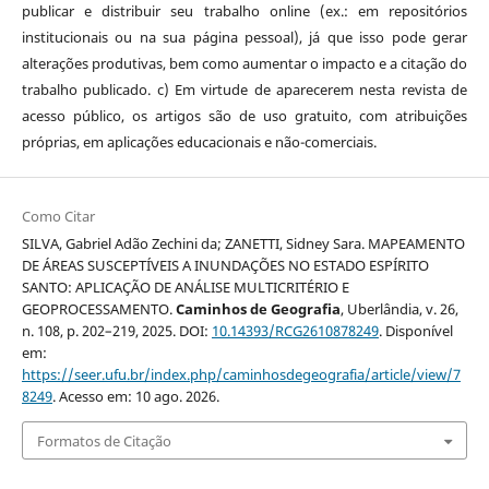
publicar e distribuir seu trabalho online (ex.: em repositórios
institucionais ou na sua página pessoal), já que isso pode gerar
alterações produtivas, bem como aumentar o impacto e a citação do
trabalho publicado. c) Em virtude de aparecerem nesta revista de
acesso público, os artigos são de uso gratuito, com atribuições
próprias, em aplicações educacionais e não-comerciais.
Como Citar
SILVA, Gabriel Adão Zechini da; ZANETTI, Sidney Sara. MAPEAMENTO
DE ÁREAS SUSCEPTÍVEIS A INUNDAÇÕES NO ESTADO ESPÍRITO
SANTO: APLICAÇÃO DE ANÁLISE MULTICRITÉRIO E
GEOPROCESSAMENTO.
Caminhos de Geografia
, Uberlândia, v. 26,
n. 108, p. 202–219, 2025. DOI:
10.14393/RCG2610878249
. Disponível
em:
https://seer.ufu.br/index.php/caminhosdegeografia/article/view/7
8249
. Acesso em: 10 ago. 2026.
Formatos de Citação