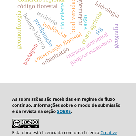
biodiversidade
restauração
hidrologia
código florestal
rio celeste
território
censo agrícola
geomorfologia
balanço hídrico
vazão
precipitação
tendências
geografia
sig
conservação florestal
impacto ambiental
geoprocessamento
pastagem
urbanização
As submissões são recebidas em regime de fluxo
contínuo. Informações sobre o modo de submissão
e da revista na seção
SOBRE
.
Esta obra está licenciada com uma Licença
Creative