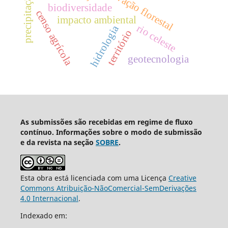
conservação florestal
precipitação
biodiversidade
censo agrícola
impacto ambiental
rio celeste
hidrologia
território
geotecnologia
As submissões são recebidas em regime de fluxo
contínuo. Informações sobre o modo de submissão
e da revista na seção
SOBRE
.
Esta obra está licenciada com uma Licença
Creative
Commons Atribuição-NãoComercial-SemDerivações
4.0 Internacional
.
Indexado em: