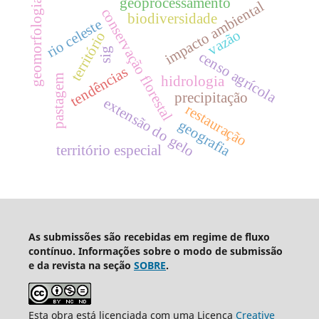
geoprocessamento
geomorfologia
impacto ambiental
conservação florestal
biodiversidade
rio celeste
vazão
território
sig
censo agrícola
tendências
pastagem
hidrologia
precipitação
extensão do gelo
restauração
geografia
território especial
As submissões são recebidas em regime de fluxo
contínuo. Informações sobre o modo de submissão
e da revista na seção
SOBRE
.
Esta obra está licenciada com uma Licença
Creative