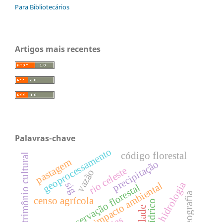
Para Bibliotecários
Artigos mais recentes
Palavras-chave
geoprocessamento
código florestal
patrimônio cultural
pastagem
precipitação
rio celeste
vazão
hidrologia
sig
impacto ambiental
conservação florestal
geografia
censo agrícola