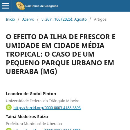
Início
/
Acervo
/
v. 26 n. 106 (2025): Agosto
/
Artigos
O EFEITO DA ILHA DE FRESCOR E
UMIDADE EM CIDADE MÉDIA
TROPICAL: O CASO DE UM
PEQUENO PARQUE URBANO EM
UBERABA (MG)
Leandro de Godoi Pinton
Universidade Federal do Triângulo Mineiro
https://orcid.org/0000-0003-4188-3893
Tainá Medeiros Suizu
Prefeitura Municipal de Uberaba