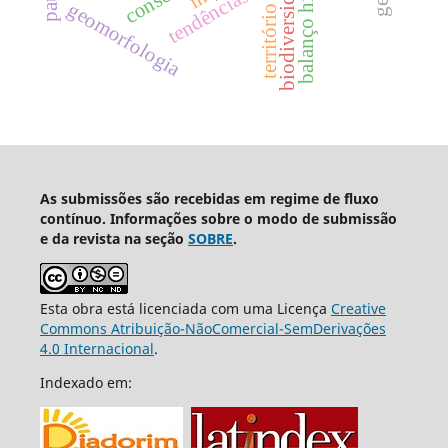
balanço hídrico
biodiversidade
tendências
geomorfologia
território
As submissões são recebidas em regime de fluxo
contínuo. Informações sobre o modo de submissão
e da revista na seção
SOBRE
.
Esta obra está licenciada com uma Licença
Creative
Commons Atribuição-NãoComercial-SemDerivações
4.0 Internacional
.
Indexado em: