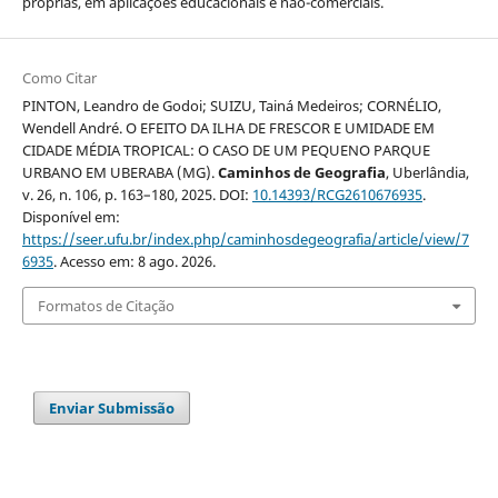
próprias, em aplicações educacionais e não-comerciais.
Como Citar
PINTON, Leandro de Godoi; SUIZU, Tainá Medeiros; CORNÉLIO,
Wendell André. O EFEITO DA ILHA DE FRESCOR E UMIDADE EM
CIDADE MÉDIA TROPICAL: O CASO DE UM PEQUENO PARQUE
URBANO EM UBERABA (MG).
Caminhos de Geografia
, Uberlândia,
v. 26, n. 106, p. 163–180, 2025. DOI:
10.14393/RCG2610676935
.
Disponível em:
https://seer.ufu.br/index.php/caminhosdegeografia/article/view/7
6935
. Acesso em: 8 ago. 2026.
Formatos de Citação
Enviar Submissão