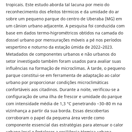
tropicais. Este estudo aborda tal lacuna por meio do
reconhecimento dos efeitos térmicos e da umidade do ar
sobre um pequeno parque do centro de Uberaba (MG) em
um cânion urbano adjacente. A pesquisa foi conduzida com
base em dados termo-higrométricos obtidos na camada do
dossel urbano por mensurações móveis a pé nos períodos
vespertino e noturno da estação úmida de 2022–2023.
Metadados de componentes urbanos e não urbanos do
setor investigado também foram usados ​​para avaliar suas
influências na formação de microclimas. À tarde, o pequeno
parque constitui-se em ferramenta de adaptação ao calor
urbano por proporcionar condições microclimáticas
confortáveis aos citadinos. Durante a noite, verificou-se a
configuração de uma ilha de frescor e umidade do parque
com intensidade média de 1,3 °C penetrando ~30–80 m na
vizinhança a partir da sua borda. Essas descobertas
corroboram o papel da pequena área verde como
componente essencial das estratégias para atenuar o calor
urbano local e fortalecer a resiliência térmica urbana.