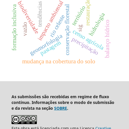
restauração
impacto ambiental
biodiversidade
tendências
formação inclusiva
conservação florestal
território
hidrologia
rio celeste
balanço hídrico
vazão
sig
censo agrícola
geomorfologia
precipitação
pastagem
mudança na cobertura do solo
As submissões são recebidas em regime de fluxo
contínuo. Informações sobre o modo de submissão
e da revista na seção
SOBRE
.
Esta obra está licenciada com uma Licença
Creative