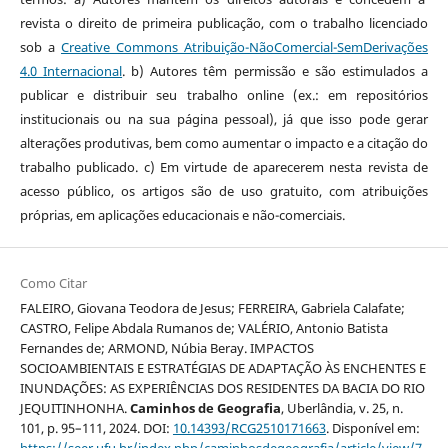
revista o direito de primeira publicação, com o trabalho licenciado
sob a
Creative Commons Atribuição-NãoComercial-SemDerivações
4.0 Internacional
. b) Autores têm permissão e são estimulados a
publicar e distribuir seu trabalho online (ex.: em repositórios
institucionais ou na sua página pessoal), já que isso pode gerar
alterações produtivas, bem como aumentar o impacto e a citação do
trabalho publicado. c) Em virtude de aparecerem nesta revista de
acesso público, os artigos são de uso gratuito, com atribuições
próprias, em aplicações educacionais e não-comerciais.
Como Citar
FALEIRO, Giovana Teodora de Jesus; FERREIRA, Gabriela Calafate;
CASTRO, Felipe Abdala Rumanos de; VALÉRIO, Antonio Batista
Fernandes de; ARMOND, Núbia Beray. IMPACTOS
SOCIOAMBIENTAIS E ESTRATÉGIAS DE ADAPTAÇÃO ÀS ENCHENTES E
INUNDAÇÕES: AS EXPERIÊNCIAS DOS RESIDENTES DA BACIA DO RIO
JEQUITINHONHA.
Caminhos de Geografia
, Uberlândia, v. 25, n.
101, p. 95–111, 2024. DOI:
10.14393/RCG2510171663
. Disponível em:
https://seer.ufu.br/index.php/caminhosdegeografia/article/view/7