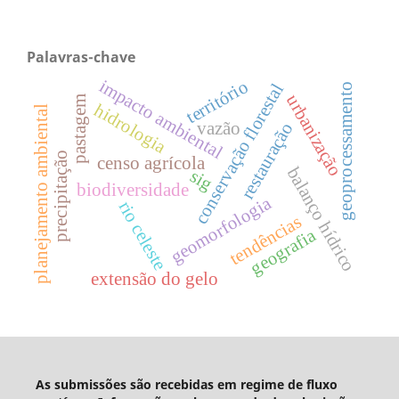
Palavras-chave
impacto ambiental
território
conservação florestal
geoprocessamento
urbanização
pastagem
hidrologia
planejamento ambiental
vazão
restauração
precipitação
censo agrícola
balanço hídrico
sig
biodiversidade
geomorfologia
rio celeste
tendências
geografia
extensão do gelo
As submissões são recebidas em regime de fluxo