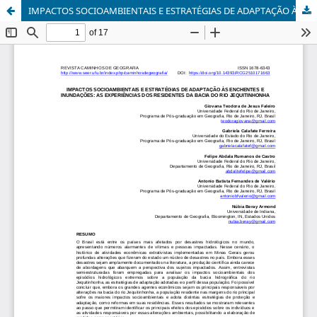
IMPACTOS SOCIOAMBIENTAIS E ESTRATÉGIAS DE ADAPTAÇÃO ÀS ENCHENTES E INUNDAÇÕES: AS EXPERIÊNCIAS DOS RESIDENTES DA BACIA DO RIO JEQUITINHONHA