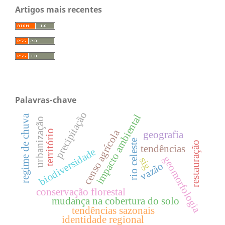
Artigos mais recentes
Palavras-chave
precipitação
impacto ambiental
regime de chuva
urbanização
censo agrícola
território
geografia
rio celeste
restauração
tendências
biodiversidade
geomorfologia
sig
vazão
conservação florestal
mudança na cobertura do solo
tendências sazonais
identidade regional