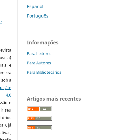
Español
a
Português
-
Informações
vista
Para Leitores
os: a)
Para Autores
rais e
Para Bibliotecários
imeira
 sob a
ção-
s 4.0
Artigos mais recentes
ssão e
ir seu
tórios
al), já
tivas,
itação