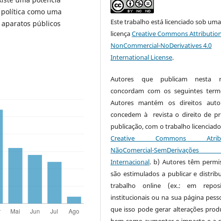
 política como uma
Este trabalho está licenciado sob um
s aparatos públicos
licença
Creative Commons Attribution
NonCommercial-NoDerivatives 4.0
International License
.
Autores que publicam nesta re
concordam com os seguintes term
Autores mantém os direitos auto
concedem à revista o direito de pr
publicação, com o trabalho licenciado
Creative Commons Atribui
NãoComercial-SemDerivaçõe
Internacional
. b) Autores têm permi
são estimulados a publicar e distribu
trabalho online (ex.: em reposi
institucionais ou na sua página pesso
que isso pode gerar alterações produ
bem como aumentar o impacto e a c