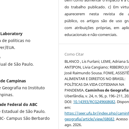
do trabalho publicado. c) Em virt
aparecerem nesta revista de a
público, os artigos são de uso gra
com atribuições próprias, em apli
y Laboratory
educacionais e não-comerciais.
 de políticas no
ver/EUA.
Como Citar
o
BLANCO , Lis Furlani; LEME, Adriana S
ual de São Paulo.
ANTIPON, Livia Cangiano; RIBEIRO J
José Raimundo Sousa. FOME, ASSIST
ALIMENTAR E DIREITOS NO BRASIL:
l de Campinas
POLÍTICAS DA VIDA COTIDIANA NA
Geografia no Instituto
PANDEMIA.
Caminhos de Geografia
ampinas.
Uberlândia, v. 24, n. 96, p. 196–211, 20
DOI:
10.14393/RCG249668682
. Dispon
ade Federal do ABC
em:
Estadual de São Paulo.
https://seer.ufu.br/index.php/cami
ABC- Campus São Berbardo
geografia/article/view/68682
. Acesso
ago. 2026.