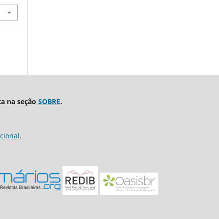
ta na seção
SOBRE
.
cional
.