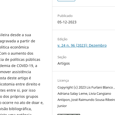
Publicado
05-12-2023
ileira desde a sua
Edição
 agravada a partir de
v. 24 n. 96 (2023): Dezembro
lítica econômica
. Com o aumento dos
Seção
ia de políticas públicas
Artigos
ndemia de COVID-19, a
omover assistência
sta deste artigo é
Licença
icotomia entre direito e
Copyright (c) 2023 Lis Furlani Blanco ,
tes entre si, por isso
Adriana Salay Leme, Livia Cangiano
to dos próprios grupos
Antipon, José Raimundo Sousa Ribeir
o ocorre no ato de doar e,
Junior
isão bibliográfica,
existe uma potência