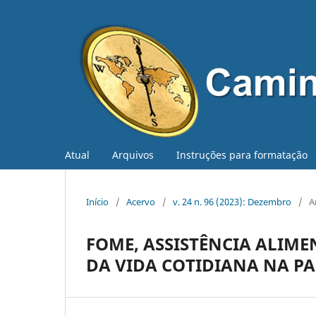
Atual
Arquivos
Instruções para formatação
Início
/
Acervo
/
v. 24 n. 96 (2023): Dezembro
/
A
FOME, ASSISTÊNCIA ALIMEN
DA VIDA COTIDIANA NA P