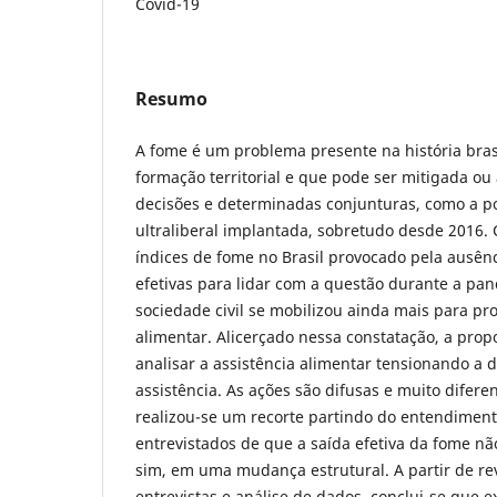
Covid-19
Resumo
A fome é um problema presente na história bras
formação territorial e que pode ser mitigada ou
decisões e determinadas conjunturas, como a po
ultraliberal implantada, sobretudo desde 2016
índices de fome no Brasil provocado pela ausênc
efetivas para lidar com a questão durante a pa
sociedade civil se mobilizou ainda mais para pr
alimentar. Alicerçado nessa constatação, a propo
analisar a assistência alimentar tensionando a d
assistência. As ações são difusas e muito diferen
realizou-se um recorte partindo do entendimen
entrevistados de que a saída efetiva da fome nã
sim, em uma mudança estrutural. A partir de rev
entrevistas e análise de dados, conclui-se que 