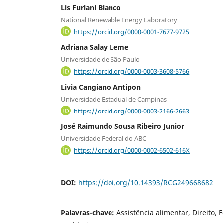
Lis Furlani Blanco
National Renewable Energy Laboratory
https://orcid.org/0000-0001-7677-9725
Adriana Salay Leme
Universidade de São Paulo
https://orcid.org/0000-0003-3608-5766
Livia Cangiano Antipon
Universidade Estadual de Campinas
https://orcid.org/0000-0003-2166-2663
José Raimundo Sousa Ribeiro Junior
Universidade Federal do ABC
https://orcid.org/0000-0002-6502-616X
DOI:
https://doi.org/10.14393/RCG249668682
Palavras-chave:
Assistência alimentar, Direito, F