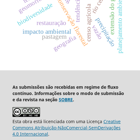
rio celeste
geomorfologia
extensão do gelo
planejamento ambiental
tendências
conservação florestal
biodiversidade
censo agrícola
precipitação
restauração
vazão
impacto ambiental
pastagem
geografia
As submissões são recebidas em regime de fluxo
contínuo. Informações sobre o modo de submissão
e da revista na seção
SOBRE
.
Esta obra está licenciada com uma Licença
Creative
Commons Atribuição-NãoComercial-SemDerivações
4.0 Internacional
.