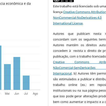
ncia econômica e da
Este trabalho está licenciado sob um
licença
Creative Commons Attribution
NonCommercial-NoDerivatives 4.0
International License
.
Autores que publicam nesta re
concordam com os seguintes term
Autores mantém os direitos auto
concedem à revista o direito de pr
publicação, com o trabalho licenciado
Creative Commons Atribui
NãoComercial-SemDerivaçõe
Internacional
. b) Autores têm permi
são estimulados a publicar e distribu
trabalho online (ex.: em reposi
institucionais ou na sua página pesso
que isso pode gerar alterações produ
bem como aumentar o impacto e a c