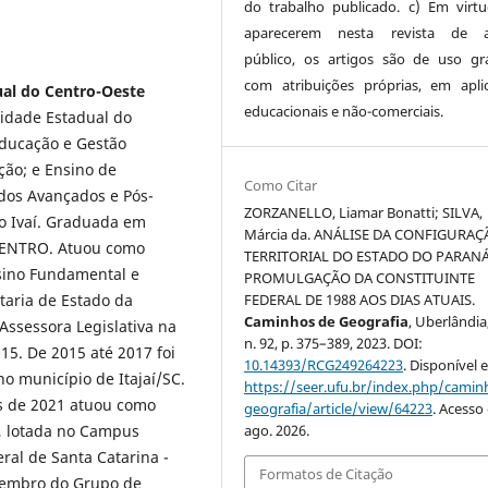
do trabalho publicado. c) Em virt
aparecerem nesta revista de a
público, os artigos são de uso gra
com atribuições próprias, em apli
ual do Centro-Oeste
educacionais e não-comerciais.
idade Estadual do
ducação e Gestão
ção; e Ensino de
Como Citar
udos Avançados e Pós-
ZORZANELLO, Liamar Bonatti; SILVA,
o Ivaí. Graduada em
Márcia da. ANÁLISE DA CONFIGURA
ICENTRO. Atuou como
TERRITORIAL DO ESTADO DO PARANÁ
nsino Fundamental e
PROMULGAÇÃO DA CONSTITUINTE
taria de Estado da
FEDERAL DE 1988 AOS DIAS ATUAIS.
Caminhos de Geografia
, Uberlândia,
Assessora Legislativa na
n. 92, p. 375–389, 2023. DOI:
5. De 2015 até 2017 foi
10.14393/RCG249264223
. Disponível 
 no município de Itajaí/SC.
https://seer.ufu.br/index.php/cami
s de 2021 atuou como
geografia/article/view/64223
. Acesso
e, lotada no Campus
ago. 2026.
ral de Santa Catarina -
Formatos de Citação
membro do Grupo de