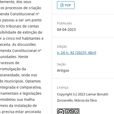
entemente, dos seus
PDF
os processos de criação
enda Constitucional nº
os passou a ser um ponto
Publicado
 Os tribunais de contas
04-04-2023
sibilidade de extinção de
 a cinco mil habitantes e
eceita. As discussões
Edição
menda Constitucional nº
v. 24 n. 92 (2023): Abril
 unidades. Neste
processos de
Seção
 promulgação da
Artigos
poraneidade, onde nos
 de municípios. Optamos
ntegrada e comparativa,
Licença
namentais e legislações
Copyright (c) 2023 Liamar Bonatti
remodelou sua malha
Zorzanello, Márcia da Silva
meio da instalação de
s precisa estar ancorada