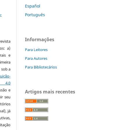
Español
a
-
Português
Informações
vista
os: a)
Para Leitores
rais e
Para Autores
imeira
Para Bibliotecários
 sob a
ção-
s 4.0
ssão e
Artigos mais recentes
ir seu
tórios
al), já
tivas,
itação