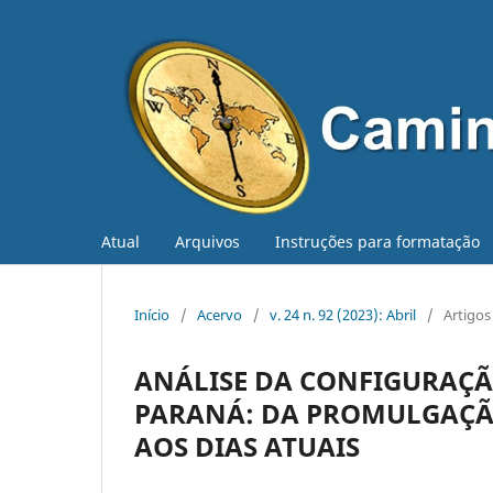
Atual
Arquivos
Instruções para formatação
Início
/
Acervo
/
v. 24 n. 92 (2023): Abril
/
Artigos
ANÁLISE DA CONFIGURAÇÃ
PARANÁ: DA PROMULGAÇÃO
AOS DIAS ATUAIS