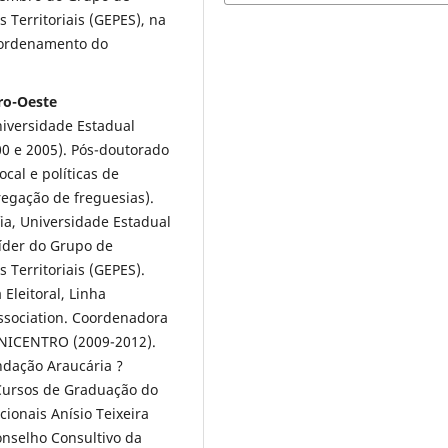
Territoriais (GEPES), na
reordenamento do
tro-Oeste
iversidade Estadual
00 e 2005). Pós-doutorado
cal e políticas de
regação de freguesias).
ia, Universidade Estadual
íder do Grupo de
Territoriais (GEPES).
Eleitoral, Linha
Association. Coordenadora
NICENTRO (2009-2012).
dação Araucária ?
 Cursos de Graduação do
ionais Anísio Teixeira
onselho Consultivo da