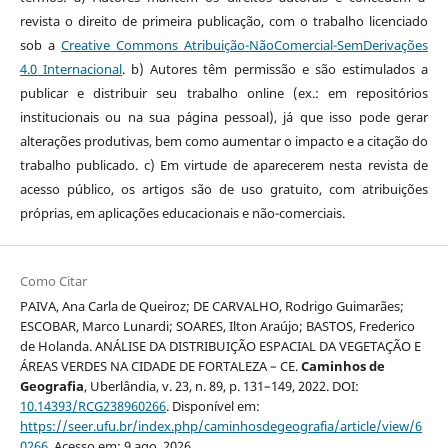
revista o direito de primeira publicação, com o trabalho licenciado
sob a
Creative Commons Atribuição-NãoComercial-SemDerivações
4.0 Internacional
. b) Autores têm permissão e são estimulados a
publicar e distribuir seu trabalho online (ex.: em repositórios
institucionais ou na sua página pessoal), já que isso pode gerar
alterações produtivas, bem como aumentar o impacto e a citação do
trabalho publicado. c) Em virtude de aparecerem nesta revista de
acesso público, os artigos são de uso gratuito, com atribuições
próprias, em aplicações educacionais e não-comerciais.
Como Citar
PAIVA, Ana Carla de Queiroz; DE CARVALHO, Rodrigo Guimarães;
ESCOBAR, Marco Lunardi; SOARES, Ilton Araújo; BASTOS, Frederico
de Holanda. ANÁLISE DA DISTRIBUIÇÃO ESPACIAL DA VEGETAÇÃO E
ÁREAS VERDES NA CIDADE DE FORTALEZA – CE.
Caminhos de
Geografia
, Uberlândia, v. 23, n. 89, p. 131–149, 2022. DOI:
10.14393/RCG238960266
. Disponível em:
https://seer.ufu.br/index.php/caminhosdegeografia/article/view/6
0266
. Acesso em: 9 ago. 2026.