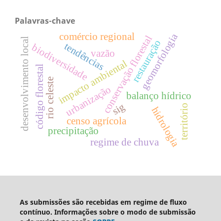
Palavras-chave
comércio regional
geomorfologia
conservação florestal
desenvolvimento local
restauração
tendências
biodiversidade
vazão
impacto ambiental
código florestal
rio celeste
urbanização
balanço hídrico
sig
território
hidrologia
censo agrícola
precipitação
regime de chuva
As submissões são recebidas em regime de fluxo
contínuo. Informações sobre o modo de submissão