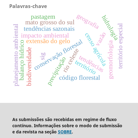
Palavras-chave
geografia
pastagem
hidrologia
mato grosso do sul
território especial
planejamento ambiental
tendências sazonais
vazão
censo agrícola
impacto ambiental
extensão do gelo
conservação florestal
balanço hídrico
geomorfologia
biodiversidade
rio celeste
sig
tendências
precipitação
território
código florestal
As submissões são recebidas em regime de fluxo
contínuo. Informações sobre o modo de submissão
e da revista na seção
SOBRE
.