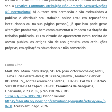
sob a
Creative Commons Atribuição-NãoComercial-SemDerivações
4.0 Internacional
. b) Autores têm permissão e são estimulados a
publicar e distribuir seu trabalho online (ex.: em repositórios
institucionais ou na sua página pessoal), já que isso pode gerar
alterações produtivas, bem como aumentar o impacto e a citação do
trabalho publicado. c) Em virtude de aparecerem nesta revista de
acesso público, os artigos são de uso gratuito, com atribuições
próprias, em aplicações educacionais e não-comerciais.
Como Citar
MARTINS , Maria Iriany Braga; SOUZA, João Victor Rocha de; AIRES,
Telma Lucia Bezerra Alves; DE SOUZA JUNIOR , Teobaldo Gabriel;
RODRIGUES, Jacinta Ferreira dos Santos. ILHAS DE CALOR URBANAS
SUPERFICIAIS EM CAJAZEIRAS-PB.
Caminhos de Geografia
,
Uberlândia, v. 23, n. 89, p. 92–110, 2022. DOI:
10.14393/RCG238960200
. Disponível em:
https://seer.ufu.br/index.php/caminhosdegeografia/article/view/6
0200
. Acesso em: 7 ago. 2026.