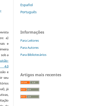
a
Español
-
Português
Informações
vista
os: a)
Para Leitores
rais e
Para Autores
imeira
Para Bibliotecários
 sob a
ção-
s 4.0
ssão e
Artigos mais recentes
ir seu
tórios
al), já
tivas,
itação
ude de