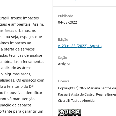
Publicado
rasil, trouxe impactos
04-08-2022
iais e ambientais. Assim,
vas áreas urbanas, no
el, ou seja, espaços que
Edição
nimos impactos ao
v. 23 n. 88 (2022): Agosto
 oferta de serviços
adas técnicas de análise
Seção
 combinadas a ferramentas
Artigos
 aplicado às áreas
so, algumas áreas,
nalisadas. Os espaços com
Licença
 o território do DF,
Copyright (c) 2022 Mariana Santos da 
foi possível identificar
Kássia Batista de Castro, Rejane Enne
uanto à manutenção
Cicerelli, Tati de Almeida
ignação de espaços
ortante para garantir um