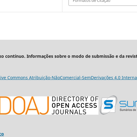
Formatos de Citação
xo contínuo. Informações sobre o modo de submissão e da revis
tive Commons Atribuição-NãoComercial-SemDerivações 4.0 Interna
co