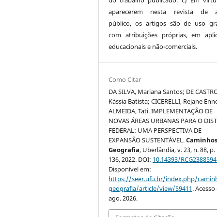
aparecerem nesta revista de a
público, os artigos são de uso gra
com atribuições próprias, em apli
educacionais e não-comerciais.
Como Citar
DA SILVA, Mariana Santos; DE CASTRO
Kássia Batista; CICERELLI, Rejane Enn
ALMEIDA, Tati. IMPLEMENTAÇÃO DE
NOVAS ÁREAS URBANAS PARA O DIS
FEDERAL: UMA PERSPECTIVA DE
EXPANSÃO SUSTENTÁVEL.
Caminhos
Geografia
, Uberlândia, v. 23, n. 88, p
136, 2022. DOI:
10.14393/RCG2388594
Disponível em:
https://seer.ufu.br/index.php/cami
geografia/article/view/59411
. Acesso
ago. 2026.