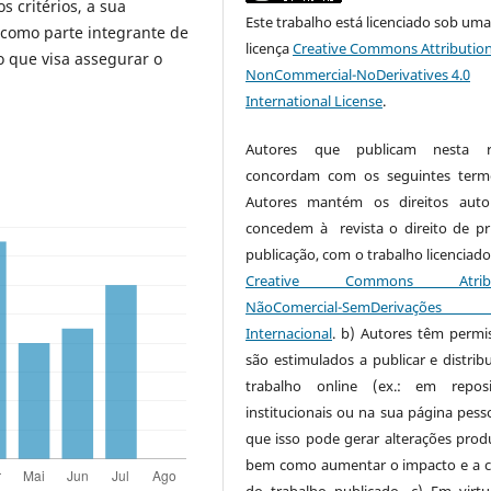
 critérios, a sua
Este trabalho está licenciado sob um
 como parte integrante de
licença
Creative Commons Attribution
o que visa assegurar o
NonCommercial-NoDerivatives 4.0
International License
.
Autores que publicam nesta re
concordam com os seguintes term
Autores mantém os direitos auto
concedem à revista o direito de pr
publicação, com o trabalho licenciado
Creative Commons Atribui
NãoComercial-SemDerivaçõe
Internacional
. b) Autores têm permi
são estimulados a publicar e distribu
trabalho online (ex.: em reposi
institucionais ou na sua página pesso
que isso pode gerar alterações produ
bem como aumentar o impacto e a c
do trabalho publicado. c) Em virt