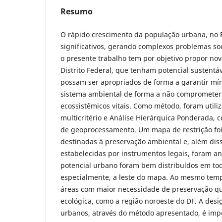
Resumo
O rápido crescimento da população urbana, no B
significativos, gerando complexos problemas soc
o presente trabalho tem por objetivo propor no
Distrito Federal, que tenham potencial sustentáv
possam ser apropriados de forma a garantir mí
sistema ambiental de forma a não comprometer a
ecossistêmicos vitais. Como método, foram utiliz
multicritério e Análise Hierárquica Ponderada,
de geoprocessamento. Um mapa de restrição foi
destinadas à preservação ambiental e, além dis
estabelecidas por instrumentos legais, foram a
potencial urbano foram bem distribuídos em todo
especialmente, a leste do mapa. Ao mesmo tempo 
áreas com maior necessidade de preservação q
ecológica, como a região noroeste do DF. A des
urbanos, através do método apresentado, é imp