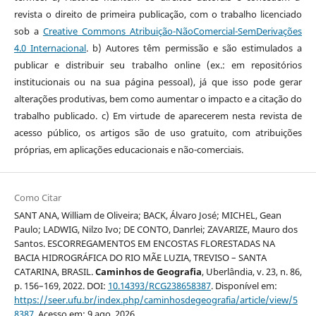
revista o direito de primeira publicação, com o trabalho licenciado
sob a
Creative Commons Atribuição-NãoComercial-SemDerivações
4.0 Internacional
. b) Autores têm permissão e são estimulados a
publicar e distribuir seu trabalho online (ex.: em repositórios
institucionais ou na sua página pessoal), já que isso pode gerar
alterações produtivas, bem como aumentar o impacto e a citação do
trabalho publicado. c) Em virtude de aparecerem nesta revista de
acesso público, os artigos são de uso gratuito, com atribuições
próprias, em aplicações educacionais e não-comerciais.
Como Citar
SANT ANA, William de Oliveira; BACK, Álvaro José; MICHEL, Gean
Paulo; LADWIG, Nilzo Ivo; DE CONTO, Danrlei; ZAVARIZE, Mauro dos
Santos. ESCORREGAMENTOS EM ENCOSTAS FLORESTADAS NA
BACIA HIDROGRÁFICA DO RIO MÃE LUZIA, TREVISO – SANTA
CATARINA, BRASIL.
Caminhos de Geografia
, Uberlândia, v. 23, n. 86,
p. 156–169, 2022. DOI:
10.14393/RCG238658387
. Disponível em:
https://seer.ufu.br/index.php/caminhosdegeografia/article/view/5
8387
. Acesso em: 9 ago. 2026.