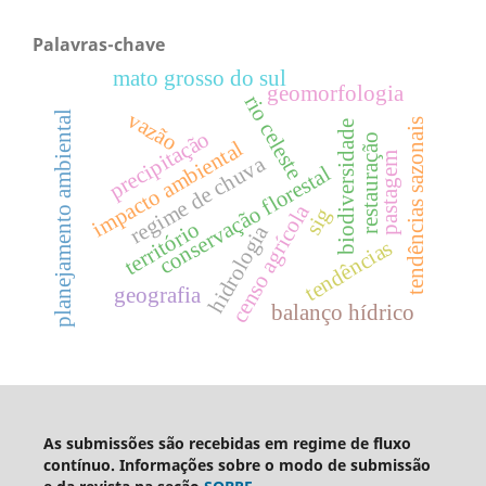
Palavras-chave
mato grosso do sul
geomorfologia
rio celeste
vazão
planejamento ambiental
tendências sazonais
biodiversidade
precipitação
restauração
impacto ambiental
pastagem
regime de chuva
conservação florestal
censo agrícola
sig
território
hidrologia
tendências
geografia
balanço hídrico
As submissões são recebidas em regime de fluxo
contínuo. Informações sobre o modo de submissão