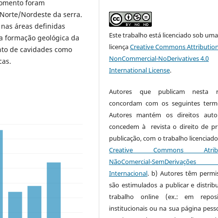
momento foram
 Norte/Nordeste da serra.
 nas áreas definidas
Este trabalho está licenciado sob um
 a formação geológica da
licença
Creative Commons Attribution
to de cavidades como
NonCommercial-NoDerivatives 4.0
cas.
International License
.
Autores que publicam nesta re
concordam com os seguintes term
Autores mantém os direitos auto
concedem à revista o direito de pr
publicação, com o trabalho licenciado
Creative Commons Atribui
NãoComercial-SemDerivaçõe
Internacional
. b) Autores têm permi
são estimulados a publicar e distribu
trabalho online (ex.: em reposi
institucionais ou na sua página pesso