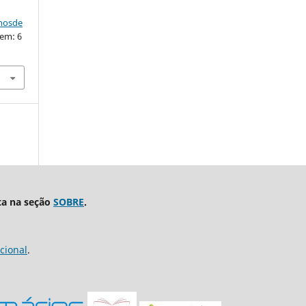
nhosde
 em: 6
ta na seção
SOBRE
.
cional
.