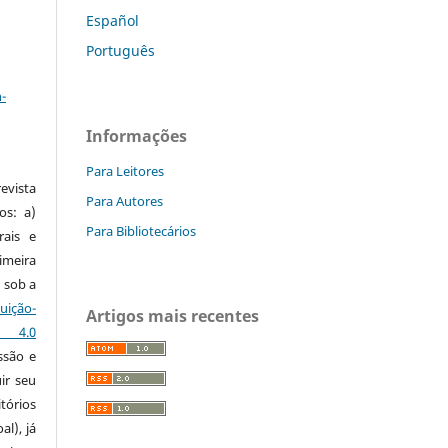
Español
Português
a
-
Informações
Para Leitores
vista
Para Autores
os: a)
Para Bibliotecários
rais e
imeira
 sob a
ção-
Artigos mais recentes
s 4.0
ssão e
ir seu
tórios
al), já