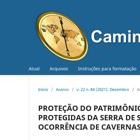
Atual
Arquivos
Instruções para formatação
Início
/
Acervo
/
v. 22 n. 84 (2021): Dezembro
/
A
PROTEÇÃO DO PATRIMÔNIO
PROTEGIDAS DA SERRA DE 
OCORRÊNCIA DE CAVERNA