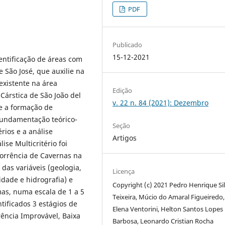
PDF
Publicado
15-12-2021
entificação de áreas com
 São José, que auxilie na
existente na área
Edição
Cárstica de São João del
v. 22 n. 84 (2021): Dezembro
de a formação de
fundamentação teórico-
Seção
rios e a análise
Artigos
ise Multicritério foi
orrência de Cavernas na
das variáveis (geologia,
Licença
idade e hidrografia) e
Copyright (c) 2021 Pedro Henrique Si
as, numa escala de 1 a 5
Teixeira, Múcio do Amaral Figueiredo, 
ificados 3 estágios de
Elena Ventorini, Helton Santos Lopes
rência Improvável, Baixa
Barbosa, Leonardo Cristian Rocha