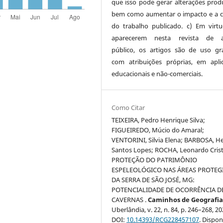
que isso pode gerar alterações produ
bem como aumentar o impacto e a c
do trabalho publicado. c) Em virt
aparecerem nesta revista de a
público, os artigos são de uso gra
com atribuições próprias, em apli
educacionais e não-comerciais.
Como Citar
TEIXEIRA, Pedro Henrique Silva;
FIGUEIREDO, Múcio do Amaral;
VENTORINI, Silvia Elena; BARBOSA, H
Santos Lopes; ROCHA, Leonardo Crist
PROTEÇÃO DO PATRIMÔNIO
ESPELEOLÓGICO NAS ÁREAS PROTEG
DA SERRA DE SÃO JOSÉ, MG:
POTENCIALIDADE DE OCORRÊNCIA D
CAVERNAS .
Caminhos de Geografi
Uberlândia, v. 22, n. 84, p. 246–268, 20
DOI:
10.14393/RCG228457107
. Dispon