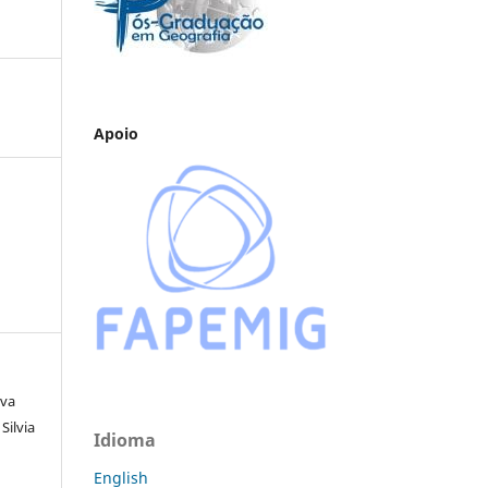
Apoio
lva
Silvia
Idioma
English