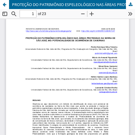
PROTEÇÃO DO PATRIMÔNIO ESPELEOLÓGICO NAS ÁREAS PROTEGIDAS DA SERRA DE SÃO JOSÉ, MG: POTENCIALIDADE DE OCORRÊNCIA DE CAVERNAS