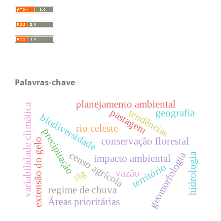
Palavras-chave
planejamento ambiental
variabilidade climática
pastagem
tendências
geografia
biodiversidade
rio celeste
precipitação
conservação florestal
extensão do gelo
censo agrícola
geomorfologia
hidrologia
impacto ambiental
território
sig
vazão
regime de chuva
Áreas prioritárias